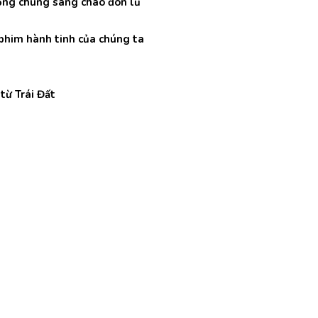
sống chung sang chào đón lũ
phim hành tinh của chúng ta
từ Trái Đất