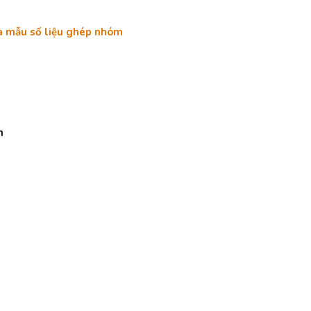
ủa mẫu số liệu ghép nhóm
n