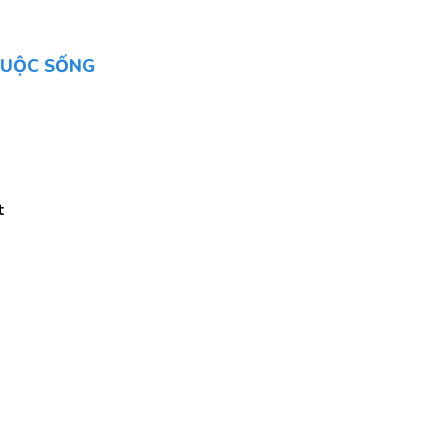
 CUỘC SỐNG
t