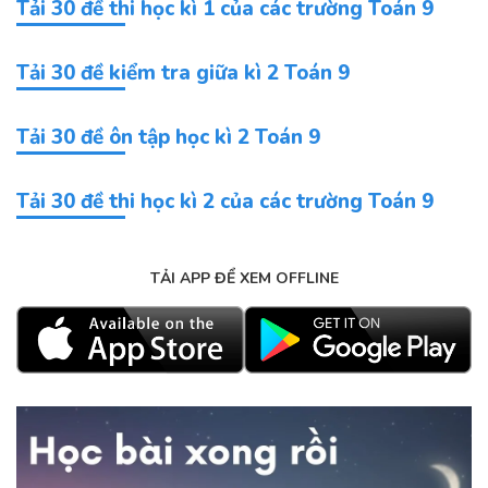
Tải 30 đề thi học kì 1 của các trường Toán 9
Tải 30 đề kiểm tra giữa kì 2 Toán 9
Tải 30 đề ôn tập học kì 2 Toán 9
Tải 30 đề thi học kì 2 của các trường Toán 9
TẢI APP ĐỂ XEM OFFLINE