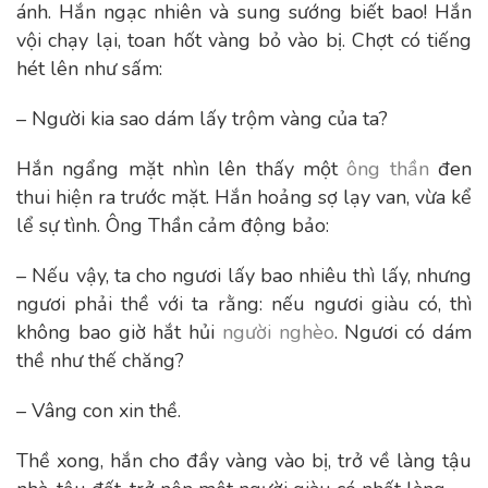
ánh. Hắn ngạc nhiên và sung sướng biết bao! Hắn
vội chạy lại, toan hốt vàng bỏ vào bị. Chợt có tiếng
hét lên như sấm:
– Người kia sao dám lấy trộm vàng của ta?
Hắn ngẩng mặt nhìn lên thấy một
ông thần
đen
thui hiện ra trước mặt. Hắn hoảng sợ lạy van, vừa kể
lể sự tình. Ông Thần cảm động bảo:
– Nếu vậy, ta cho ngươi lấy bao nhiêu thì lấy, nhưng
ngươi phải thề với ta rằng: nếu ngươi giàu có, thì
không bao giờ hắt hủi
người nghèo
. Ngươi có dám
thề như thế chăng?
– Vâng con xin thề.
Thề xong, hắn cho đầy vàng vào bị, trở về làng tậu