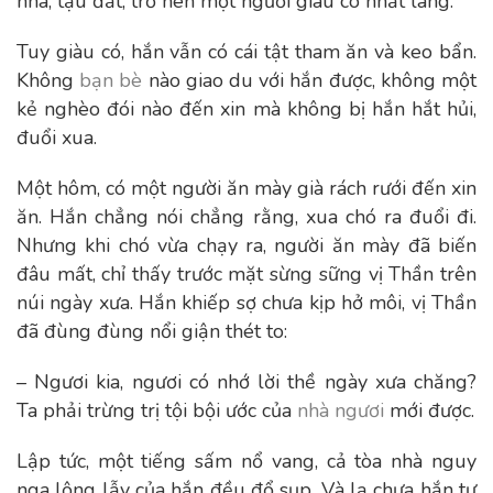
nhà, tậu đất, trở nên một người giàu có nhất làng.
Tuy giàu có, hắn vẫn có cái tật tham ăn và keo bẩn.
Không
bạn bè
nào giao du với hắn được, không một
kẻ nghèo đói nào đến xin mà không bị hắn hắt hủi,
đuổi xua.
Một hôm, có một người ăn mày già rách rưới đến xin
ăn. Hắn chẳng nói chẳng rằng, xua chó ra đuổi đi.
Nhưng khi chó vừa chạy ra, người ăn mày đã biến
đâu mất, chỉ thấy trước mặt sừng sững vị Thần trên
núi ngày xưa. Hắn khiếp sợ chưa kịp hở môi, vị Thần
đã đùng đùng nổi giận thét to:
– Ngươi kia, ngươi có nhớ lời thề ngày xưa chăng?
Ta phải trừng trị tội bội ước của
nhà ngươi
mới được.
Lập tức, một tiếng sấm nổ vang, cả tòa nhà nguy
nga lộng lẫy của hắn đều đổ sụp. Và lạ chưa hắn tự