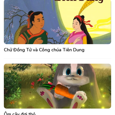
Chử Đồng Tử và Công chúa Tiên Dung
Ôm cây đợi thỏ