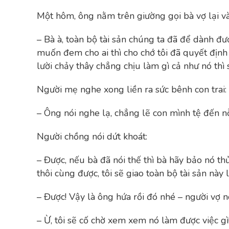
Một hôm, ông nằm trên giường gọi bà vợ lại và
– Bà à, toàn bộ tài sản chúng ta đã để dành được
muốn đem cho ai thì cho chớ tôi đã quyết định
lười chảy thây chẳng chịu làm gì cả như nó thì 
Người mẹ nghe xong liền ra sức bênh con trai:
– Ông nói nghe lạ, chẳng lẽ con mình tệ đến 
Người chồng nói dứt khoát:
– Được, nếu bà đã nói thế thì bà hãy bảo nó th
thôi cùng được, tôi sẽ giao toàn bộ tài sản này l
– Được! Vậy là ông hứa rồi đó nhé – người vợ nó
– Ừ, tôi sẽ cố chờ xem xem nó làm được việc gì