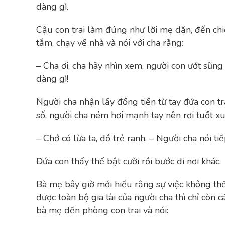
dàng gì.
Cậu con trai làm đúng như lời mẹ dặn, đến chiề
tắm, chạy về nhà và nói với cha rằng:
– Cha ơi, cha hãy nhìn xem, người con ướt sũn
dàng gì!
Người cha nhận lấy đồng tiền từ tay đứa con tra
số, người cha ném hơi mạnh tay nên rơi tuốt x
– Chớ có lừa ta, đồ trẻ ranh. – Người cha nói t
Đứa con thấy thế bật cười rồi bước đi nơi khác.
Bà mẹ bây giờ mới hiểu rằng sự việc không thế
được toàn bộ gia tài của người cha thì chỉ còn 
bà mẹ đến phòng con trai và nói: