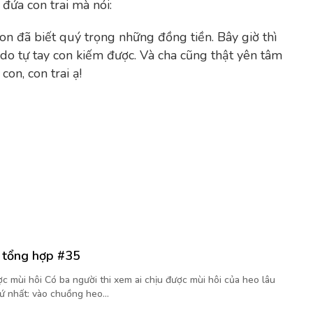
đứa con trai mà nói:
con đã biết quý trọng những đồng tiền. Bây giờ thì
 do tự tay con kiếm được. Và cha cũng thật yên tâm
con, con trai ạ!
i tổng hợp #35
c mùi hôi Có ba người thi xem ai chịu được mùi hôi của heo lâu
ứ nhất: vào chuồng heo...