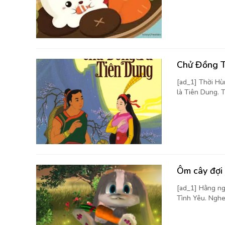
Chử Đồng T
[ad_1] Thời Hù
là Tiên Dung. T
Ôm cây đợi
[ad_1] Hằng ng
Tình Yêu. Nghe 