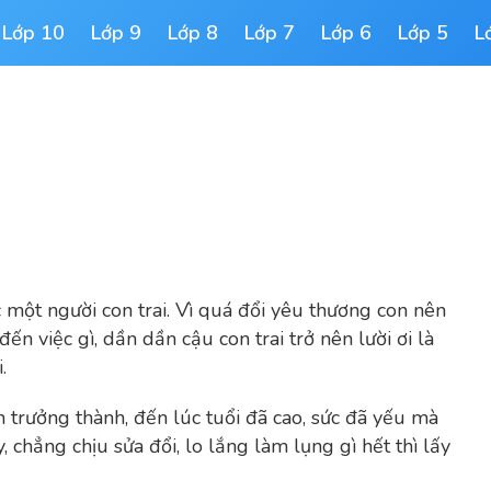
Lớp 10
Lớp 9
Lớp 8
Lớp 7
Lớp 6
Lớp 5
L
 một người con trai. Vì quá đổi yêu thương con nên
 việc gì, dần dần cậu con trai trở nên lười ơi là
.
 trưởng thành, đến lúc tuổi đã cao, sức đã yếu mà
, chẳng chịu sửa đổi, lo lắng làm lụng gì hết thì lấy