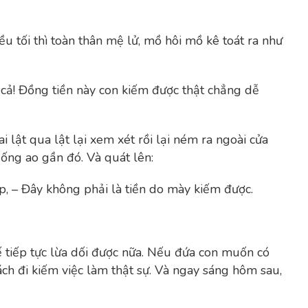
u tối thì toàn thân mệ lử, mồ hôi mồ kê toát ra như
g cả! Đồng tiền này con kiếm được thật chẳng dễ
i lật qua lật lại xem xét rồi lại ném ra ngoài cửa
uống ao gần đó. Và quát lên:
iếp, – Đây không phải là tiền do mày kiếm được.
 tiếp tực lừa dối được nữa. Nếu đứa con muốn có
cách đi kiếm việc làm thật sự. Và ngay sáng hôm sau,