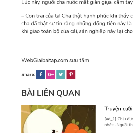
Lúc này, người cha nước mắt giàn giụa, cầm tay 
– Con trai của ta! Cha thật hạnh phúc khi thấy 
cha đã thật sự tin rằng những đồng tiền này là
khi giao toàn bộ của cải, sản nghiệp này lại cho 
WebGiaibaitap.com sưu tầm
Share
:
BÀI LIÊN QUAN
Truyện cườ
[ad_1] Chịu đượ
nhất: -Người th