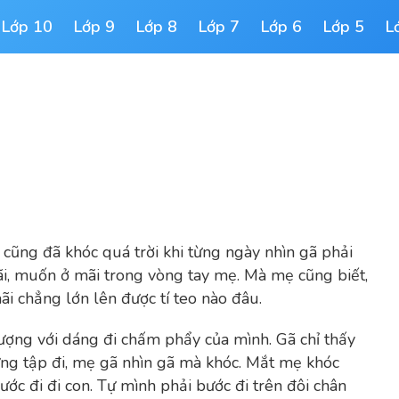
Lớp 10
Lớp 9
Lớp 8
Lớp 7
Lớp 6
Lớp 5
L
 cũng đã khóc quá trời khi từng ngày nhìn gã phải
i, muốn ở mãi trong vòng tay mẹ. Mà mẹ cũng biết,
i chẳng lớn lên được tí teo nào đâu.
ượng với dáng đi chấm phẩy của mình. Gã chỉ thấy
ững tập đi, mẹ gã nhìn gã mà khóc. Mắt mẹ khóc
ớc đi đi con.
Tự mình phải bước đi trên đôi chân