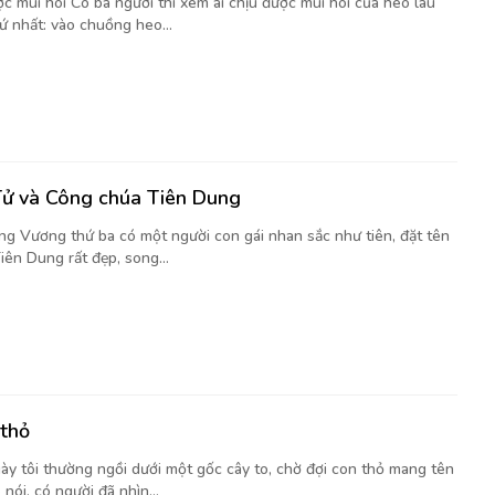
c mùi hôi Có ba người thi xem ai chịu được mùi hôi của heo lâu
ứ nhất: vào chuồng heo...
ử và Công chúa Tiên Dung
ng Vương thứ ba có một người con gái nhan sắc như tiên, đặt tên
iên Dung rất đẹp, song...
 thỏ
ày tôi thường ngồi dưới một gốc cây to, chờ đợi con thỏ mang tên
nói, có người đã nhìn...