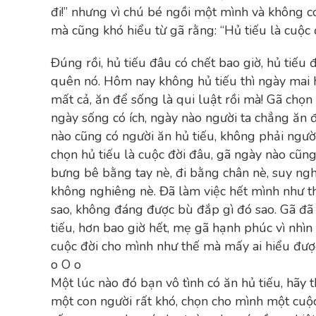
đi!” nhưng vì chú bé ngồi một mình và không c
mà cũng khó hiểu từ gã rằng: “Hủ tiếu là cuộc đ
Đúng rồi, hủ tiếu đâu có chết bao giờ, hủ tiếu 
quên nó. Hôm nay không hủ tiếu thì ngày mai h
mất cả, ăn để sống là qui luật rồi mà! Gã chọn 
ngày sống có ích, ngày nào người ta chẳng ăn 
nào cũng có người ăn hủ tiếu, không phải người
chọn hủ tiếu là cuộc đời đâu, gã ngày nào cũng
bưng bê bằng tay nè, đi bằng chân nè, suy ngh
không nghiêng nè. Đã làm việc hết mình như t
sao, không đáng được bù đắp gì đó sao. Gã đã
tiếu, hơn bao giờ hết, mẹ gã hạnh phúc vì nhìn
cuộc đời cho mình như thế mà mấy ai hiểu đượ
o O o
Một lúc nào đó bạn vô tình có ăn hủ tiếu, hãy 
một con người rất khó, chọn cho mình một cuộc