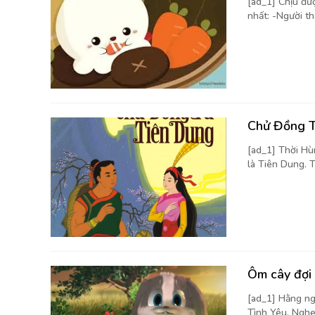
[ad_1] Chịu đượ
nhất: -Người th
Chử Đồng T
[ad_1] Thời Hù
là Tiên Dung. T
Ôm cây đợi
[ad_1] Hằng ng
Tình Yêu. Nghe 