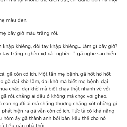
 mẹ màu đen.
 mẹ bây giờ màu trắng rồi.
n khập khiễng, đôi tay khập khiễng… làm gì bây giờ?
n tay trắng nghèo xơ xác nghèo…”. gã nghe sao hiểu
cả, gã còn có ích. Một lần mẹ bệnh, gã hớt hơ hớt
o gã dại khờ lắm, dại khờ mà biết mẹ bệnh, dại
mua cháo, dại khờ mà biết chạy thật nhanh về với
gã rồi, chẳng ai đâu ở không mà chọc với ghẹo,
là con người ai mà chẳng thương chẳng xót những gì
 phát hiện ra gã vẫn còn có ích. Tức là có khả năng
u hôm ấy gã thành anh bồi bàn, kêu thế cho nó
ủ tiếu gần nhà thôi.