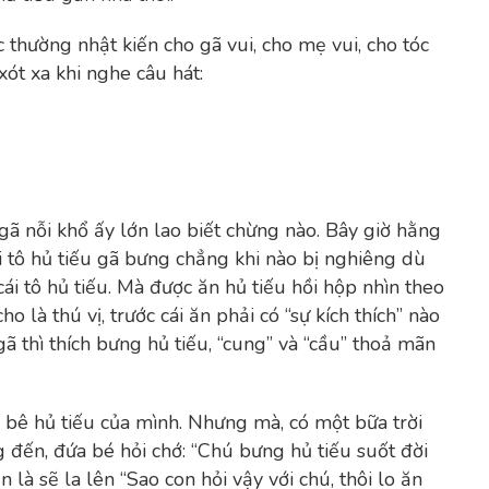
 thường nhật kiến cho gã vui, cho mẹ vui, cho tóc
xót xa khi nghe câu hát:
 gã nỗi khổ ấy lớn lao biết chừng nào. Bây giờ hằng
cái tô hủ tiếu gã bưng chẳng khi nào bị nghiêng dù
cái tô hủ tiếu. Mà được ăn hủ tiếu hồi hộp nhìn theo
o là thú vị, trước cái ăn phải có “sự kích thích” nào
gã thì thích bưng hủ tiếu, “cung” và “cầu” thoả mãn
bê hủ tiếu của mình. Nhưng mà, có một bữa trời
 đến, đứa bé hỏi chớ: “Chú bưng hủ tiếu suốt đời
 là sẽ la lên “Sao con hỏi vậy với chú, thôi lo ăn