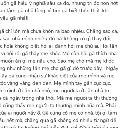
ốn gã hiểu ý nghiã sâu xa đó, nhưng trí óc non nớt
n tâm, gã nhủ lòng, vì tim gã biết thổn thức khi
yêu gã nhất!
ớ gã chỉ lớn mà chưa khôn ra bao nhiêu. Chẳng sao cả,
 sao nhà mình nhiêu đó hà, không có gì thay đổi,
 hoài không biết hỏi ai, đành hỏi mẹ chứ ai. Hỏi lần
vì hỏi rồi gã thấy mẹ khóc. Mẹ còn hỏi gã thích nhà
ho, muốn ăn gì mẹ nấu cho. Sao mẹ cho mà mẹ khóc,
ng như những lần mẹ cho gã gì đó trước đây… Ngây
ngô ấy gã cũng nhận sự khác biệt của mẹ mình và mẹ
tóc vàng vàng đen đen. Mẹ mình tay gân cục cục,
ẹ mình ở căn nhà nhỏ, mẹ người ta ở căn nhà to.
 cả ngày trong nhà thôi. Mà mẹ người ta thì thương
gã cũng thấy mẹ người ta thương mình nữa mà. Phải
của ai người nấy ở. Gã cũng có mẹ có nhà, tội gì làm
hiểu hết mà, chẳng qua gã không có nhiều từ ngữ để
nghĩ mà lại không thể diễn đạt, chỉ đứng bên rìa mọi