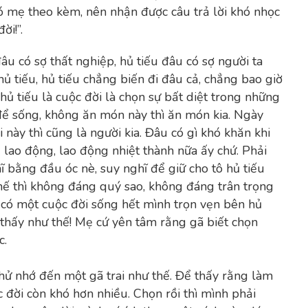
ó mẹ theo kèm, nên nhận được câu trả lời khó nhọc
ời!”.
đâu có sợ thất nghiệp, hủ tiếu đâu có sợ người ta
ủ tiếu, hủ tiếu chẳng biến đi đâu cả, chẳng bao giờ
hủ tiếu là cuộc đời là chọn sự bất diệt trong những
để sống, không ăn món này thì ăn món kia. Ngày
 này thì cũng là người kia. Đâu có gì khó khăn khi
 lao động, lao động nhiệt thành nữa ấy chứ. Phải
ĩ bằng đầu óc nè, suy nghĩ để giữ cho tô hủ tiếu
hế thì không đáng quý sao, không đáng trân trọng
 có một cuộc đời sống hết mình trọn vẹn bên hủ
 thấy như thế! Mẹ cứ yên tâm rằng gã biết chọn
c.
thử nhớ đến một gã trai như thế. Để thấy rằng làm
 đời còn khó hơn nhiều. Chọn rồi thì mình phải