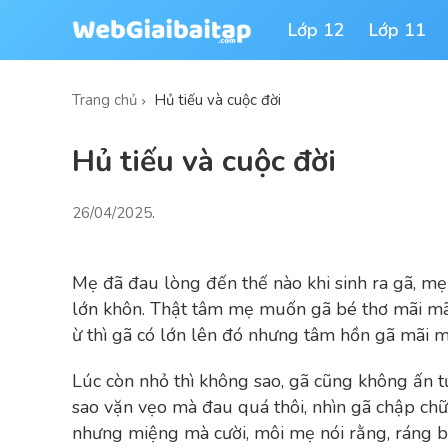
Lớp 12
Lớp 11
Trang chủ
Hủ tiếu và cuộc đời
Hủ tiếu và cuộc đời
26/04/2025
.
Mẹ đã đau lòng đến thế nào khi sinh ra gã, mẹ
lớn khôn. Thật tâm mẹ muốn gã bé thơ mãi mã
ừ thì gã có lớn lên đó nhưng tâm hồn gã mãi mã
Lúc còn nhỏ thì không sao, gã cũng không ấn t
sao vặn vẹo mà đau quá thôi, nhìn gã chập ch
nhưng miệng mà cười, môi mẹ nói rằng, ráng bư