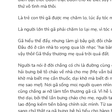
thứ vô tình mà thôi.
Là trẻ con thì gã được mẹ chăm lo, lúc ấy tóc
Là người lớn thì gã phải chăm lo lại mẹ, vì tóc
Gã hiểu thế đấy, nhưng làm gì bây giờ, đôi châ
Đâu đó ở căn nhà to vọng qua lời nhạc “hai bà
vậy thôi! Gã thấy thương mẹ quá trời quá đất.
Người ta nói ở đời chẳng có chi là đường cùng 
hải bưng bê tô cháo về nhà cho mẹ (Mẹ vẫn bả
khờ mà biết mẹ cần thuốc, dại khờ mà biết đi 
mẹ sao mẹ!). Nơi gã sống moị người quen nhìn 
cũng chẳng ai nỡ làm tổn thương gã cả. Vì hễ 
thơ dại, bởi thế lần bưng cháo cho mẹ, người ta
lao động kiếm tiền bằng chính sức mình. Từ sa
sang chứ thật ra gã bưng bê hủ tiếu cho hàng h