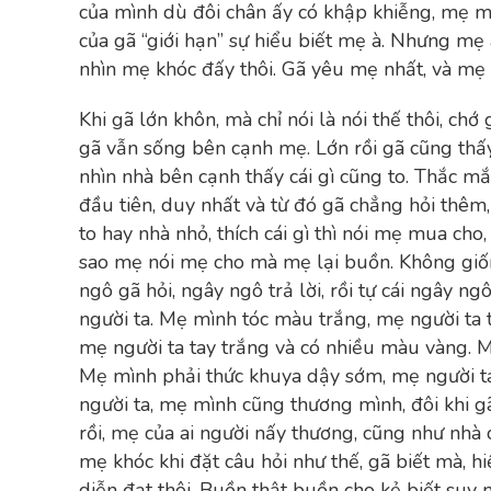
của mình dù đôi chân ấy có khập khiễng, mẹ mu
của gã “giới hạn” sự hiểu biết mẹ à. Nhưng mẹ a
nhìn mẹ khóc đấy thôi. Gã yêu mẹ nhất, và mẹ 
Khi gã lớn khôn, mà chỉ nói là nói thế thôi, ch
gã vẫn sống bên cạnh mẹ. Lớn rồi gã cũng thấy
nhìn nhà bên cạnh thấy cái gì cũng to. Thắc mắc
đầu tiên, duy nhất và từ đó gã chẳng hỏi thêm, 
to hay nhà nhỏ, thích cái gì thì nói mẹ mua c
sao mẹ nói mẹ cho mà mẹ lại buồn. Không giố
ngô gã hỏi, ngây ngô trả lời, rồi tự cái ngây 
người ta. Mẹ mình tóc màu trắng, mẹ người ta 
mẹ người ta tay trắng và có nhiều màu vàng. M
Mẹ mình phải thức khuya dậy sớm, mẹ người ta
người ta, mẹ mình cũng thương mình, đôi khi 
rồi, mẹ của ai người nấy thương, cũng như nhà 
mẹ khóc khi đặt câu hỏi như thế, gã biết mà, 
diễn đạt thôi. Buồn thật buồn cho kẻ biết suy 