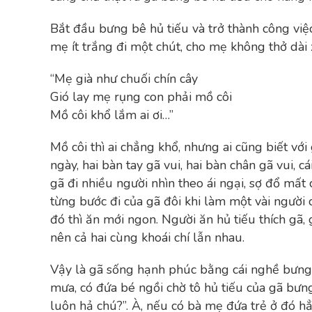
Bắt đầu bưng bê hủ tiếu và trở thành công việc
mẹ ít trắng đi một chút, cho mẹ không thở dài 
“Mẹ già như chuối chín cây
Gió lay mẹ rụng con phải mồ côi
Mồ côi khổ lắm ai ơi…”
Mồ côi thì ai chẳng khổ, nhưng ai cũng biết với
ngày, hai bàn tay gã vui, hai bàn chân gã vui, 
gã đi nhiều người nhìn theo ái ngại, sợ đổ mất 
từng bước đi của gã đôi khi làm một vài người ch
đó thì ăn mới ngon. Người ăn hủ tiếu thích gã, 
nên cả hai cùng khoái chí lẫn nhau.
Vậy là gã sống hạnh phúc bằng cái nghề bưng 
mưa, có đứa bé ngồi chờ tô hủ tiếu của gã bưng
luôn hả chú?”. À, nếu có bà mẹ đứa trẻ ở đó hẳn