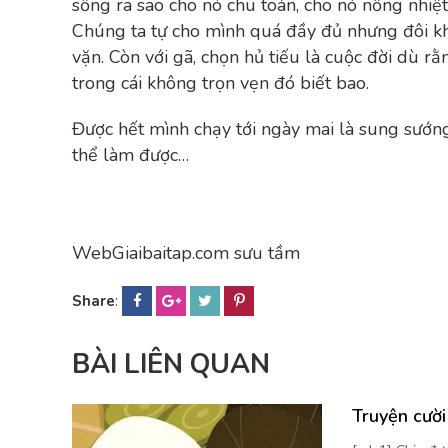
sống ra sao cho nó chu toàn, cho nó nồng nhiệt
Chúng ta tự cho mình quá đầy đủ nhưng đôi kh
vặn. Còn với gã, chọn hủ tiếu là cuộc đời dù 
trong cái không trọn vẹn đó biết bao.
Được hết mình chạy tới ngày mai là sung sướn
thể làm được…
WebGiaibaitap.com sưu tầm
Share
:
BÀI LIÊN QUAN
Truyện cườ