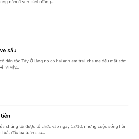
 ông nằm ở ven cánh đồng...
 ve sầu
cổ dân tộc Tày Ở làng nọ có hai anh em trai, cha mẹ đều mất sớm.
, vì vậy...
 tiên
của chúng tôi được tổ chức vào ngày 12/10, nhưng cuộc sống hôn
ỉ bắt đầu ba tuần sau...