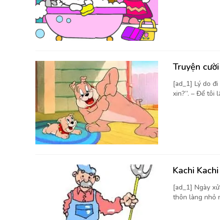
Truyện cườ
[ad_1] Lý do đi
xin?”. – Để tôi lấ
Kachi Kach
[ad_1] Ngày xử
thôn làng nhỏ n