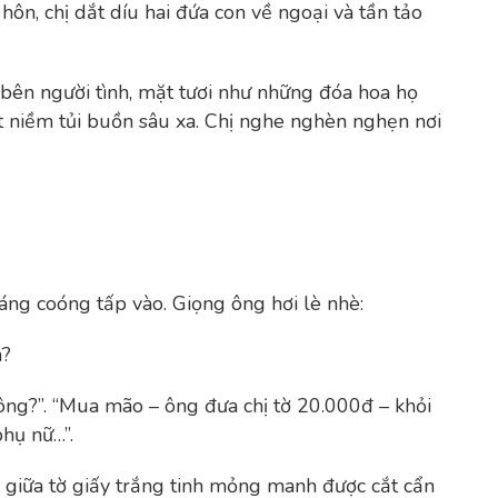
y hôn, chị dắt díu hai đứa con về ngoại và tần tảo
bên người tình, mặt tươi như những đóa hoa họ
t niềm tủi buồn sâu xa. Chị nghe nghèn nghẹn nơi
láng coóng tấp vào. Giọng ông hơi lè nhè:
n?
ông?”. “Mua mão – ông đưa chị tờ 20.000đ – khỏi
phụ nữ…”.
iữa tờ giấy trắng tinh mỏng manh được cắt cẩn