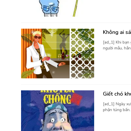
Không ai s
[ad_1] Khi bạn
người mẫu, hẳn 
Giết chó k
[ad_1] Ngày xưa
phận túng bấn.