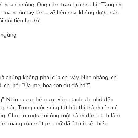
ó hoa cho ông. Ông cầm trao lại cho chị: “Tặng chị
 đưa ngón tay lên – về liền nha, không được bán
 đòi tiền lại đó”.
 ngùng.
iờ chúng không phải của chị vậy. Nhẹ nhàng, chị
i chị hỏi: “Ủa mẹ, hoa còn dư đó hả?”.
”. Nhìn ra con hẻm cụt vắng tanh, chị nhớ đến
 phúc. Trong cuộc sống tất bật thị thành còn có
ồng. Cho dù rượu xui ông một hành động lịch lãm
uộn màng của một phụ nữ đã ở tuổi xế chiều.