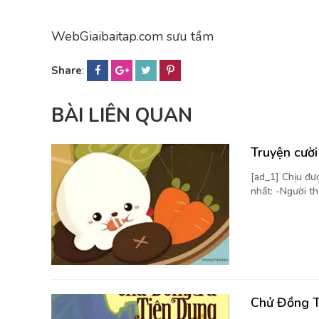
WebGiaibaitap.com sưu tầm
Share
:
BÀI LIÊN QUAN
Truyện cườ
[ad_1] Chịu đượ
nhất: -Người th
Chử Đồng T