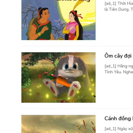
[ad_1] Thời Hù
là Tiên Dung. T
Ôm cây đợi
[ad_1] Hằng ng
Tình Yêu. Nghe 
Cánh đồng 
[ad_1] Ngày xử