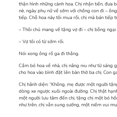
thận hình những cành hoa. Chị nhận tiền, đưa b
nè, ngày phụ nữ về sớm với chồng con đi – ông
tiếp. Chỗ hoa này tôi mua rồi, chị mà bán tiếp tôi
– Thôi chú mang về tặng vợ đi – chị bỗng ngại
– Vợ tôi có từ sớm rồi.
Nói xong ông rồ ga đi thẳng.
Cầm bó hoa về nhà, chị nâng niu như từ sáng g
cho hoa vào bình đặt lên bàn thờ ba chị. Con gá
Chị hãnh diện: “Không, mẹ được một người tặng
dòng xe ngược xuôi ngoài đường. Chị thật hạnh
một người lưu tâm đến chị, tặng chị một bó h
như trên, chị vẫn sung sướng, một niềm vui m