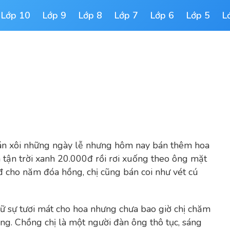
Lớp 10
Lớp 9
Lớp 8
Lớp 7
Lớp 6
Lớp 5
L
bán xôi những ngày lễ nhưng hôm nay bán thêm hoa
n tận trời xanh 20.000đ rồi rơi xuống theo ông mặt
0đ cho năm đóa hồng, chị cũng bán coi như vét cú
giữ sự tươi mát cho hoa nhưng chưa bao giờ chị chăm
ồng.
Chồng chị là một người đàn ông thô tục, sáng