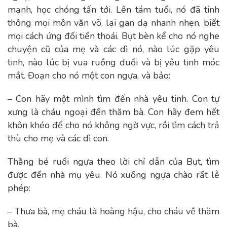
mạnh, học chóng tấn tới. Lên tám tuổi, nó đã tinh
thông mọi môn văn võ, lại gan dạ nhanh nhẹn, biết
mọi cách ứng đối tiến thoái. Bụt bèn kể cho nó nghe
chuyện cũ của mẹ và các dì nó, nào lúc gặp yêu
tinh, nào lúc bị vua ruồng đuổi và bị yêu tinh móc
mắt. Đoạn cho nó một con ngựa, và bảo:
– Con hãy một mình tìm đến nhà yêu tinh. Con tự
xưng là cháu ngoại đến thăm bà. Con hãy đem hết
khôn khéo để cho nó không ngờ vực, rồi tìm cách trả
thù cho mẹ và các dì con.
Thằng bé ruổi ngựa theo lời chỉ dẫn của Bụt, tìm
được đến nhà mụ yêu. Nó xuống ngựa chào rất lễ
phép:
– Thưa bà, mẹ cháu là hoàng hậu, cho cháu về thăm
bà.