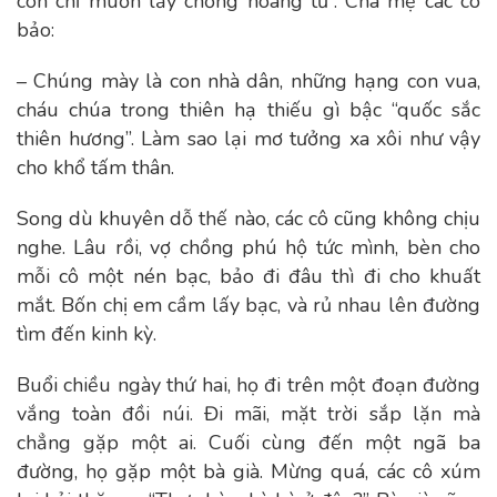
con chỉ muốn lấy chồng hoàng tử”. Cha mẹ các cô
bảo:
– Chúng mày là con nhà dân, những hạng con vua,
cháu chúa trong thiên hạ thiếu gì bậc “quốc sắc
thiên hương”. Làm sao lại mơ tưởng xa xôi như vậy
cho khổ tấm thân.
Song dù khuyên dỗ thế nào, các cô cũng không chịu
nghe. Lâu rồi, vợ chồng phú hộ tức mình, bèn cho
mỗi cô một nén bạc, bảo đi đâu thì đi cho khuất
mắt. Bốn chị em cầm lấy bạc, và rủ nhau lên đường
tìm đến kinh kỳ.
Buổi chiều ngày thứ hai, họ đi trên một đoạn đường
vắng toàn đồi núi. Đi mãi, mặt trời sắp lặn mà
chẳng gặp một ai. Cuối cùng đến một ngã ba
đường, họ gặp một bà già. Mừng quá, các cô xúm