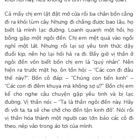
Cả mấy chị em lật đật mở cửa rồi ba chân bốn cẳng
đi ra khỏi lùm cây. Nhưng đi chẳng được bao lâu, họ
biết là mình lạc đường. Loanh quanh một hồi, họ
bỗng gặp một ngôi đền. Chị em mệt quá vào ngồi
nghỉ một lát. Nhưng rồi lại sợ yêu tinh thức dậy
đuổi kịp, nên họ lại hối hả ra đi. Bấy giờ vị thần ở
ngôi đền vốn biết bốn chị em là “quý nhân”. Nên
hiện ra trước mặt họ, ôn tồn hỏi: – “Các con đi đâu
thế này?”. Bốn cô đáp: – “Chúng con tiến kinh” –
“Các con đi đêm khuya mà không sợ ư?” Bốn chị em
kể cho nghe câu chuyện gặp yêu tinh và bị lạc
đường. Vị thần nói: – “Ta là thần ngôi đền này. Hãy
đi với ta, ta sẽ che chở cho đến tận kinh đô”. Nói rồi
vị thần hóa thành một người cao lớn bảo các cô đi
theo, nép vào trong áo tơi của mình.