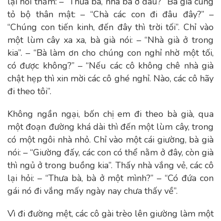
lại hỏi thăm: – “Thưa bà, nhà bà ở đâu?” Bà già cũng
tỏ bộ thân mật: – “Chà các con đi đâu đây?” –
“Chúng con tiến kinh, đến đây thì trời tối”. Chỉ vào
một lùm cây xa xa, bà già nói: – “Nhà già ở trong
kia”. – “Bà làm ơn cho chúng con nghỉ nhờ một tối,
có được không?” – “Nếu các cô không chê nhà già
chật hẹp thì xin mời các cô ghé nghỉ. Nào, các cô hãy
đi theo tôi”.
Không ngần ngại, bốn chị em đi theo bà già, qua
một đoạn đường khá dài thì đến một lùm cây, trong
có một ngôi nhà nhỏ. Chỉ vào một cái giường, bà già
nói: – “Giường đấy, các con có thể nằm ở đây, còn già
thì ngủ ở trong buồng kia”. Thấy nhà vắng vẻ, các cô
lại hỏi: – “Thưa bà, bà ở một mình?” – “Có đứa con
gái nó đi vắng mấy ngày nay chưa thấy về”.
Vì đi đường mệt, các cô gài trèo lên giường làm một