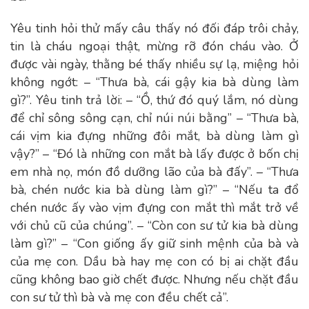
Yêu tinh hỏi thử mấy câu thấy nó đối đáp trôi chảy,
tin là cháu ngoại thật, mừng rỡ đón cháu vào. Ở
được vài ngày, thằng bé thấy nhiều sự lạ, miệng hỏi
không ngớt: – “Thưa bà, cái gậy kia bà dùng làm
gì?”. Yêu tinh trả lời: – “Ồ, thứ đó quý lắm, nó dùng
để chỉ sông sông cạn, chỉ núi núi bằng” – “Thưa bà,
cái vịm kia đựng những đôi mắt, bà dùng làm gì
vậy?” – “Đó là những con mắt bà lấy được ở bốn chị
em nhà nọ, món đồ dưỡng lão của bà đấy”. – “Thưa
bà, chén nước kia bà dùng làm gì?” – “Nếu ta đổ
chén nước ấy vào vịm đựng con mắt thì mắt trở về
với chủ cũ của chúng”. – “Còn con sư tử kia bà dùng
làm gì?” – “Con giống ấy giữ sinh mệnh của bà và
của mẹ con. Dầu bà hay mẹ con có bị ai chặt đầu
cũng không bao giờ chết được. Nhưng nếu chặt đầu
con sư tử thì bà và mẹ con đều chết cả”.