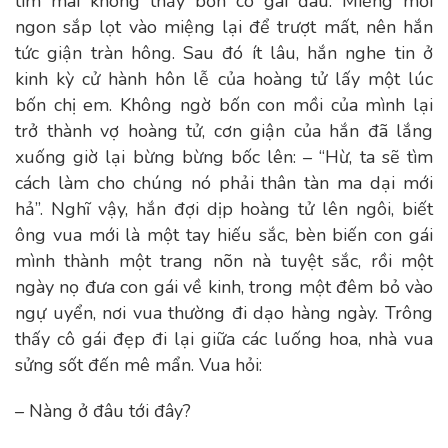
tìm mãi không thấy bốn cô gái đâu. Miếng mồi
ngon sắp lọt vào miệng lại để trượt mất, nên hắn
tức giận tràn hông. Sau đó ít lâu, hắn nghe tin ở
kinh kỳ cử hành hôn lễ của hoàng tử lấy một lúc
bốn chị em. Không ngờ bốn con mồi của mình lại
trở thành vợ hoàng tử, cơn giận của hắn đã lắng
xuống giờ lại bừng bừng bốc lên: – “Hừ, ta sẽ tìm
cách làm cho chúng nó phải thân tàn ma dại mới
hả”. Nghĩ vậy, hắn đợi dịp hoàng tử lên ngôi, biết
ông vua mới là một tay hiếu sắc, bèn biến con gái
mình thành một trang nõn nà tuyệt sắc, rồi một
ngày nọ đưa con gái về kinh, trong một đêm bỏ vào
ngự uyển, nơi vua thường đi dạo hàng ngày. Trông
thấy cô gái đẹp đi lại giữa các luống hoa, nhà vua
sửng sốt đến mê mẩn. Vua hỏi:
– Nàng ở đâu tới đây?