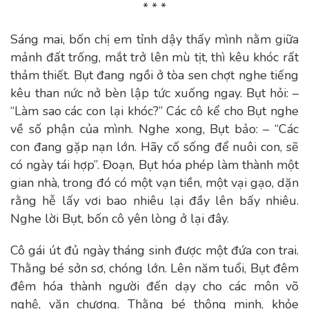
* * *
Sáng mai, bốn chị em tỉnh dậy thấy mình nằm giữa
mảnh đất trống, mắt trở lên mù tịt, thì kêu khóc rất
thảm thiết. Bụt đang ngồi ở tòa sen chợt nghe tiếng
kêu than nức nở bèn lập tức xuống ngay. Bụt hỏi: –
“Làm sao các con lại khóc?” Các cô kể cho Bụt nghe
về số phận của mình. Nghe xong, Bụt bảo: – “Các
con đang gặp nạn lớn. Hãy cố sống để nuôi con, sẽ
có ngày tái hợp”. Đoạn, Bụt hóa phép làm thành một
gian nhà, trong đó có một vạn tiền, một vại gạo, dặn
rằng hễ lấy vơi bao nhiêu lại đầy lên bấy nhiêu.
Nghe lời Bụt, bốn cô yên lòng ở lại đây.
Cô gái út đủ ngày tháng sinh được một đứa con trai.
Thằng bé sởn sơ, chóng lớn. Lên năm tuổi, Bụt đêm
đêm hóa thành người đến dạy cho các môn võ
nghệ, văn chương. Thằng bé thông minh, khỏe