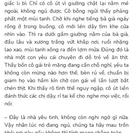
giấc li bì. Chỉ có cô út vì giường chật lại nằm mé
ngoài, không ngủ được. Cô bỗng ngửi thấy phảng
phất một mùi tanh. Chờ khi nghe tiếng bà già ngáy
rống ở trong buồng, cô mới lén dậy tìm khe cửa
nhìn vào. Thì ra dưới gầm giường nằm của bà già,
đầu lâu và xương trắng vứt khắp nơi, ruồi nhặng
lao xao, mùi tanh xông ra đến lợm mửa. Đúng đó là
nhà một con yêu cái chuyên đi dỗ trẻ về ăn thịt.
Thấy bốn cô gái trẻ măng đang cần chỗ nghỉ, yêu ta
không còn mừng nào hơn thế, bèn rủ về, chuẩn bị
giam họ vào hầm kín chờ con gái về lần lượt bắt
chén thịt. Khi thấy rõ tình thế nguy ngập, cô út liền
đánh thức các chị dậy, rỉ tai kể cho nghe mọi việc, rồi
nói:
– Đây là nhà yêu tinh, không còn nghi ngờ gì nữa.
Vậy nhân lúc nó đang ngủ, chúng ta hãy mau trốn
khỏi nơi này, nếu không thì tính mạng chẳng toàn.