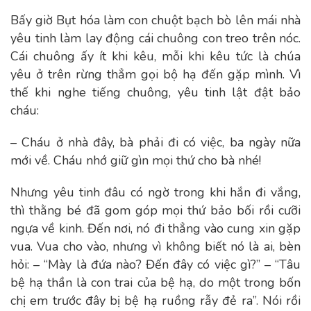
Bấy giờ Bụt hóa làm con chuột bạch bò lên mái nhà
yêu tinh làm lay động cái chuông con treo trên nóc.
Cái chuông ấy ít khi kêu, mỗi khi kêu tức là chúa
yêu ở trên rừng thẳm gọi bộ hạ đến gặp mình. Vì
thế khi nghe tiếng chuông, yêu tinh lật đật bảo
cháu:
– Cháu ở nhà đây, bà phải đi có việc, ba ngày nữa
mới về. Cháu nhớ giữ gìn mọi thứ cho bà nhé!
Nhưng yêu tinh đâu có ngờ trong khi hắn đi vắng,
thì thằng bé đã gom góp mọi thứ bảo bối rồi cưỡi
ngựa về kinh. Đến nơi, nó đi thẳng vào cung xin gặp
vua. Vua cho vào, nhưng vì không biết nó là ai, bèn
hỏi: – “Mày là đứa nào? Đến đây có việc gì?” – “Tâu
bệ hạ thần là con trai của bệ hạ, do một trong bốn
chị em trước đây bị bệ hạ ruồng rẫy đẻ ra”. Nói rồi