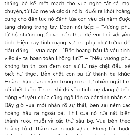
thằng bé kể một mạch cho vua nghe tất cả mọi
chuyện, từ lúc mẹ và các dì nó bị đuổi ra khỏi hoàng
cung cho đến lúc nó đánh lừa con yêu cái nắm được
tang chứng trong tay. Đoạn nói tiếp: – “Vương phụ
từ bỏ những người vợ hiền thục để vui thú với yêu
tinh. Hiện nay tính mạng vương phụ như trứng để
đầu đẳng…”. Vua đáp: – “Bảo hoàng hậu là yêu tinh,
việc ấy ta hoàn toàn không tin?”. – “Nếu vương phụ
không tin thì con đem con sư tử này chặt đầu, sẽ
biết hư thực”. Bèn chặt con sư tử thành ba khúc.
Hoàng hậu đang nằm trong cung tự nhiên ngất lịm
rồi chết luôn. Trong khi đó yêu tinh mẹ đang ở trên
động với yêu chúa cũng ngã lăn ra bất tỉnh nhân sự.
Bấy giờ vua mới nhận rõ sự thật, bèn sai ném xác
hoàng hậu ra ngoài bãi. Thịt của nó rữa nát biến
thành ruồi, muỗi và các thứ sâu bọ. Vua bèn theo
hoàng tử đi thăm các người vợ cũ. Đúng lúc bước