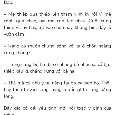
Đáp:
– Mẹ thiếp đưa thiếp lên thăm kinh kỳ rồi vì mê
cảnh quá chân, hai mẹ con lạc nhau. Cuối cùng
thiếp vì say hoa, lọt vào chốn này, không biết đây là
vườn cấm.
– Nàng có muốn chung sống với ta ở chốn hoàng
cung không?
– Trong cung bệ hạ đã có những bà nhạn sa cá lặn,
thiếp xấu xí, chẳng xứng với bệ hạ.
– Thế mà cứ như ý ta, nàng lại bỏ xa bọn họ. Thôi,
hãy theo ta vào cung, nàng muốn gì ta cũng bằng
lòng.
Bấy giờ cô gái yêu tinh mới nói toạc ý định của
mình.