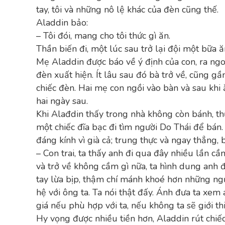
tay, tôi và những nô lệ khác của đèn cũng thế.
Aladdin bảo:
– Tôi đói, mang cho tôi thức gì ăn.
Thần biến đi, một lúc sau trở lại đội một bữa 
Mẹ Aladdin được báo về ý định của con, ra ngo
đèn xuất hiện. Ít lâu sau đó bà trở về, cũng g
chiếc đèn. Hai mẹ con ngồi vào bàn và sau khi
hai ngày sau.
Khi Alađdin thấy trong nhà không còn bánh, t
một chiếc đĩa bạc đi tìm người Do Thái để bán
đáng kính vì già cả; trung thực và ngay thẳng,
– Con trai, ta thấy anh đi qua đây nhiều lần c
và trở về không cầm gì nữa, ta hình dung anh 
tay lừa bịp, thậm chí mánh khoé hơn những ng
hệ với ông ta. Ta nói thật đấy. Ánh đưa ta xem
giá nếu phù hợp với ta, nếu không ta sẽ giới t
Hy vọng được nhiều tiền hơn, Aladdin rút chiế