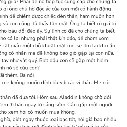
ng gì à? Phải để nó tiếp tục cung cấp cho chúng ta
o gì ông chú hờ độc ác của con mới có hành động
 Chính để chiếm được chiếc đèn thần, ham muốn hơn
 và con cũng đã thấy tận mắt. Ông ta biết rõ giá trị
kho báu dồi đào ấy. Sự tình cờ đã cho chúng ta biết
cho có lợi nhưng phải thật kín đáo, để chòm xóm
cất giấu một chỗ khuất mắt mẹ, sẽ tìm lại khi cần.
ông có nhẫn mẹ đã không bao giờ gặp lại con nữa.
 tay như vật quý. Biết đâu con sẽ gặp một hiểm
nh nó sẽ cứu con?
ãi thêm. Bà nói:
, mẹ không muốn dính líu với các vị thần. Mẹ nói
ị thần đã đưa tới. Hôm sau Aladdin không chờ đói
o đem đi bán ngay từ sáng sớm. Cậu gặp một người
a cho xem hỏi có muốn mua không.
hía, biết ngay thuộc loại bạc tốt, hỏi giá bao nhiêu.
loại này bao giờ đành bảo lão tự nói giá trị của