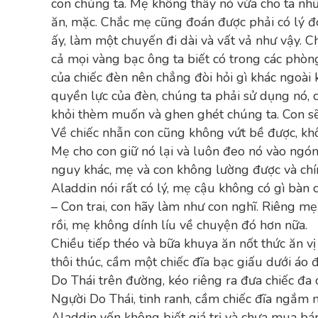
con chúng ta. Mẹ không thấy nó vừa cho ta nhữ
ăn, mặc. Chắc mẹ cũng đoán được phải có lý đ
ấy, làm một chuyến đi dài và vất vả như vậy.
cả mọi vàng bạc ông ta biết có trong các phòng
của chiếc đèn nên chẳng đòi hỏi gì khác ngoài 
quyền lực của đèn, chúng ta phải sử dụng nó, 
khỏi thèm muốn và ghen ghét chúng ta. Con sẽ 
Về chiếc nhẫn con cũng không vứt bề được, kh
Mẹ cho con giữ nó lại và luôn đeo nó vào ngón
nguy khác, mẹ và con không lường được và chí
Aladdin nói rất có lý, mẹ cậu không có gì bàn c
– Con trai, con hãy làm như con nghĩ. Riêng mẹ
rồi, mẹ không dính líu về chuyện đó hơn nữa.
Chiều tiếp théo và bữa khuya ăn nốt thức ăn v
thôi thúc, cầm một chiếc đĩa bạc giấu dưới á
Do Thái trên đường, kéo riêng ra đưa chiếc đ
Ngựời Do Thái, tinh ranh, cầm chiếc đĩa ngắm ng
Aladdin vốn không biết giá trị và chưa mua bán 