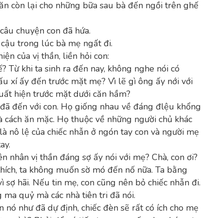
ăn còn lại cho những bữa sau bà đến ngồi trên ghế
câu chuyện con đã hứa.
 cậu trong lúc bà mẹ ngất đi.
iện của vị thần, liền hỏi con:
? Từ khi ta sinh ra đến nay, không nghe nói có
ấu xí ấy đến trước mặt mẹ? Vì lẽ gì ông ấy nới với
uất hiện trước mặt dưới căn hầm?
i đã đến với con. Họ giống nhau về đáng đlệu khổng
à cách ăn mặc. Họ thuộc về những người chủ khác
là nô lệ của chiếc nhẫn ở ngón tay con và người mẹ
ay.
n nhân vị thần đáng sợ ấy nói với mẹ? Chà, con ơi?
 thích, ta không muốn sờ mó đến nố nữa. Ta bằng
ì sợ hãi. Nếu tin mẹ, con cũng nên bỏ chiếc nhẫn đi.
 ma quỷ mà các nhà tiên tri đã nói.
nó như đã dự định, chiếc đèn sẽ rất có ích cho mẹ