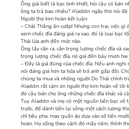
Ông già biết là bạc tinh khiết, hỏi cậu có bán
ông ta trả bao nhiêu? Aladdin ngây thơ nói đã
Người thợ kim hoàn kết luận:
– Chàl Thằng ăn cướp! Nhưng con trai, việc gì 
xem chiếc đĩa đáng giá ra sao, đó là loại bạc t
Thái lừa anh đến mức nào.
Ông lấy cân ra, cân trọng lượng chiếc đĩa và sa
trọng lượng chiếc đĩa, nó giá đến bảy mươi ha
– Đấy là giá đúng của chiếc đĩa. Nếu anh nghi 
nói đáng giá hơn ta hứa sẽ trả anh gấp đôi. Chú
chúng ta mua và những người Do Thái chính tr
Aladdin rất cám ơn người thợ kim hoàn về lời k
đó cậu bán cho ông những chiếc đĩa khác và cả 
Tuy Aladdin và mẹ có một nguồn tiền bạc vô t
trước, để dành tiền lại sống một cách lương t
chỉ tiêu pha, may quần áo dựa vào số tiền mười
hoàn. Họ sống theo cách đó mấy năm, thỉnh t