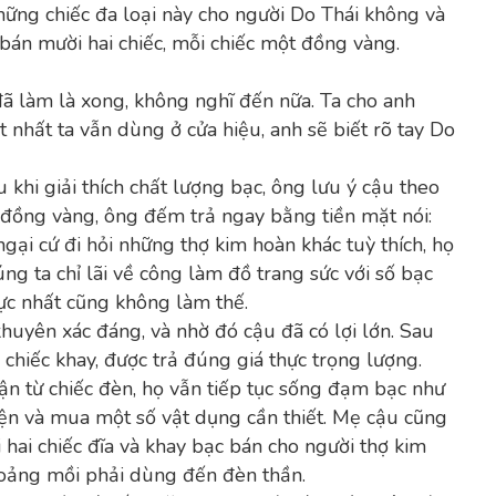
 những chiếc đa loại này cho người Do Thái không và
 bán mười hai chiếc, mỗi chiếc một đồng vàng.
đã làm là xong, không nghĩ đến nữa. Ta cho anh
ốt nhất ta vẫn dùng ở cửa hiệu, anh sẽ biết rõ tay Do
u khi giải thích chất lượng bạc, ông lưu ý cậu theo
i đồng vàng, ông đếm trả ngay bằng tiền mặt nói:
ngại cứ đi hỏi những thợ kim hoàn khác tuỳ thích, họ
ng ta chỉ lãi về công làm đồ trang sức với số bạc
ực nhất cũng không làm thế.
huyên xác đáng, và nhờ đó cậu đã có lợi lớn. Sau
chiếc khay, được trả đúng giá thực trọng lượng.
ận từ chiếc đèn, họ vẫn tiếp tục sống đạm bạc như
hiện và mua một số vật dụng cần thiết. Mẹ cậu cũng
 hai chiếc đĩa và khay bạc bán cho người thợ kim
hoảng mồi phải dùng đến đèn thần.