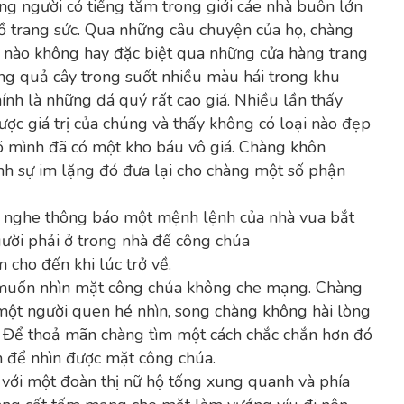
ng người có tiếng tăm trong giới cáe nhà buôn lớn
đồ trang sức. Qua những câu chuyện của họ, chàng
c nào không hay đặc biệt qua những cửa hàng trang
ng quả cây trong suốt nhiều màu hái trong khu
hính là những đá quý rất cao giá. Nhiều lần thấy
ược giá trị của chúng và thấy không có loại nào đẹp
õ mình đã có một kho báu vô giá. Chàng khôn
inh sự im lặng đó đưa lại cho chàng một số phận
 nghe thông báo một mệnh lệnh của nhà vua bắt
gười phải ở trong nhà đế công chúa
 cho đến khi lúc trở về.
 muốn nhìn mặt công chúa không che mạng. Chàng
một người quen hé nhìn, song chàng không hài lòng
t. Để thoả mãn chàng tìm một cách chắc chắn hơn đó
n để nhìn được mặt công chúa.
 với một đoàn thị nữ hộ tống xung quanh và phía