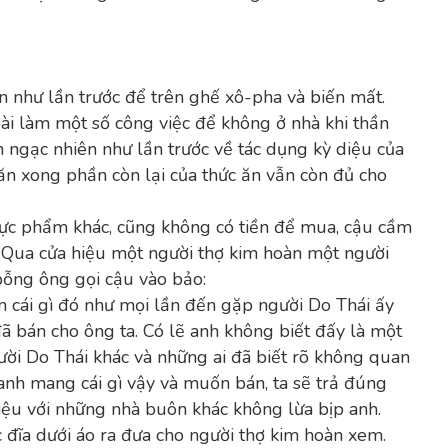
ăn như lần trước để trên ghế xô-pha và biến mất.
ài làm một số công việc để không ở nhà khi thần
ần ngạc nhiên như lần trước về tác dụng kỳ diệu của
 ăn xong phần còn lại của thức ăn vẫn còn đủ cho
hực phẩm khác, cũng không có tiền để mua, cậu cầm
. Qua cửa hiệu một người thợ kim hoàn một người
 bỗng ông gọi cậu vào bảo:
ầm cái gì đó như mọi lần đến gặp người Do Thái ấy
đã bán cho ông ta. Có lẽ anh không biết đấy là một
ười Do Thái khác và những ai đã biết rõ không quan
 anh mang cái gì vậy và muốn bán, ta sẽ trả đúng
hiệu với những nhà buôn khác không lừa bịp anh.
c đĩa dưới áo ra đưa cho người thợ kim hoàn xem.