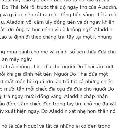
i Do Thái bối rối trước thái độ ngây thơ của Aladdin,
và giá trị, nên rút ra một đồng tiền vàng chỉ là một
ậu. Aladdin vội cầm lấy đồng tiền và đi ngay khiến
hật lớn, ông ta bực mình vì đã không nghĩ Aladdin
 Lão ta định đi theo chàng trai lấy lại một ít nhưng
ng mua bánh cho mẹ và mình, số tiền thừa đưa cho
n ăn mấy ngày.
 tất cả những chiếc đĩa cho người Do Thái lần lượt
ỗi khi gia đình hết tiền. Người Do Thái đứa một
ợ mất món hời quá lớn lão trả tất cả những chiếc
ấp mười lần mỗi chiếc đĩa cậu đã đưa cho người Do
ng, trả ngay mười đồng vàng, Aladdin chấp nhận.
vào đèn. Cầm chiếc đèn trong tay tìm chỗ mẹ đã xát
ây xuất hiện ngay. Do Aladdin xát nhẹ hơn, thần nói
 nô lệ của Ngườỉ và tất cả những ai có đèn trong