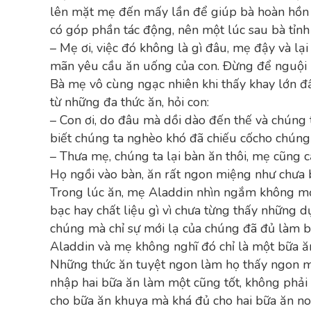
lên mặt mẹ đến mấy lần để giúp bà hoàn hồn và
có góp phần tác động, nên một lúc sau bà tỉnh ì
– Mẹ ơi, việc đó không là gì đâu, mẹ đậy và lạ
mãn yêu cầu ăn uống của con. Đừng để nguội l
Bà mẹ vô cùng ngạc nhiên khi thấy khay lớn đầ
từ những đa thức ăn, hỏi con:
– Con ơi, do đâu mà dồi dào đến thế và chúng 
biết chúng ta nghèo khó đã chiếu cốcho chúng
– Thưa mẹ, chúng ta lại bàn ăn thôi, mẹ cũng c
Họ ngồi vào bàn, ăn rất ngon miệng như chưa 
Trong lúc ăn, mẹ Aladdin nhìn ngắm không mỏ
bạc hay chất liệu gì vì chưa từng thấy những dụ
chúng mà chỉ sự mới lạ của chúng đã đủ làm bà
Aladdin và mẹ không nghĩ đó chỉ là một bữa ă
Những thức ăn tuyệt ngon làm họ thấy ngon mi
nhập hai bữa ăn làm một cũng tốt, không phải 
cho bữa ăn khuya mà khá đủ cho hai bữa ăn no