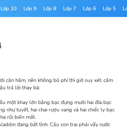
Lớp 10
Lớp 9
Lớp 8
Lớp 7
Lớp 6
Lớp 5
L
4
ới căn hầm, nên không bỏ phí thì giờ suy xét, cầm
u trả lời thay bà:
n đầu một khay lớn bằng bạc đựng mười hai đĩa bạc
g như tuyết, hai chai rượu vang và hai chiếc ly bạc
ha rồi biến mất.
Aladdin đang bất tỉnh. Cậu con trai phải vẩy nước