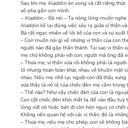
Sau khi mẹ Aladdln ăn xong và cất riêng thức 
xô pha gần con mình.
– Aladdin – Bà nói – Ta nóng lòng muốn nghe 
Aladdin kể lại đúng việc xảy rạ giữa vị thần và
Bà rất ngạc nhiên về lời kể của con và sự xuất h
– Con muốn nói gì về những vị thần của con thế
ngườl nào đã gặp thần thánh. Tại sao vị thần x
mẹ chứ không phải với con, người mà ông đã x
– Thưa mẹ, vị thần vừa rồi không phải là ngườ
lồ nhưng hoàn toàn khác nhau về khuôn mặt v
nhau. Nếu mẹ nhớ lại, người con đã thấy xưng 
vừa thấy là nô lệ của chiếc đèn mẹ cầm trong t
– Thế nào? Như vậy chiếc đèn của con là nguyê
Con cất chiếc đèn khỏi mắt ta, để vào đâu tuỳ
lòng vứt nó hoặc bán đi còn hơn nguy cơ chết v
Không nên quan hệ với các vị thần, đó là những
– Thưa mẹ, nếu mẹ cho phép, con sẽ không bán 