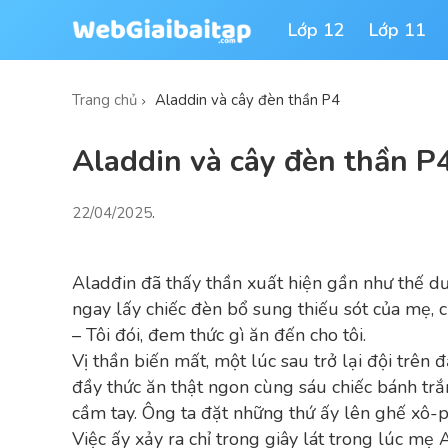
Lớp 12
Lớp 11
Trang chủ
Aladdin và cây đèn thần P4
Aladdin và cây đèn thần P
22/04/2025
.
Aladđin đã thấy thần xuất hiện gần như thế dư
ngay lấy chiếc đèn bổ sung thiếu sót của mẹ, cậ
– Tôi đói, đem thức gì ăn đến cho tôi.
Vị thần biến mất, một lúc sau trở lại đội trê
đầy thức ăn thật ngon
cùng sáu chiếc bánh trắn
cầm tay. Ông ta đặt những thứ ấy lên ghế xô-p
Việc ấy xảy ra chỉ trong giây lát trong lúc mẹ 