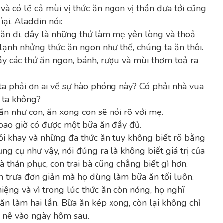
 có lẽ cả mùi vị thức ăn ngon vị thần đưa tới cũng
ại. Aladdin nói:
i ăn đi, đây là những thứ làm mẹ yên lòng và thoả
ạnh nhửng thức ăn ngon như thế, chúng ta ăn thôi.
y các thứ ăn ngon, bánh, rượu và mùi thơm toả ra
ta phải ơn ai về sự hào phóng này? Có phải nhà vua
 ta không?
ần như con, ăn xong con sẽ nói rõ với mẹ.
bao giờ có được một bữa ăn đầy đủ.
i khay và những đa thức ăn tuy không biết rõ bằng
ng cụ như vậy, nói đúng ra là không biết giá trị của
 thán phục, con trai bà cũng chẳng biết gì hơn.
n trưa đơn giản mà họ dùng làm bữa ăn tối luôn.
ệng và vì trong lúc thức ăn còn nóng, họ nghĩ
ăn làm hai lần. Bữa ăn kép xong, còn lại không chỉ
 nê vào ngày hôm sau.