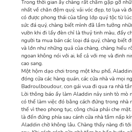
Trong thời gian ấy chàng rất chăm gặp gỡ nhữ
nhất về chăn đệm quý, vải vóc đẹp, tơ lụa và 
có được phong thái của tầng lớp quý tộc từ lú
sức đá quý, chàng biết mình đã lầm tưởng nhữ
vườn khi đi lấy đèn chỉ là thuỷ tinh màu, đấy c
người ta mua bán các loại đá quý, chàng biết đ
và lớn như những quả của chàng, chàng hiếu r
ngoan không nói với ai, kể cả với mẹ và đinh n
cao sang.
Một hộm dạo chơi trong một khu phố, Aladdin
đóng cửa các hàng quán, các cửa nhà và mọi n
Badroulboudour, con gái vua đi qua ra nhà tắm
Lời thông báo ấy làm Aladdin nảy sinh tò mò
có thể làm việc đó bằng cách đứng trong nhà 
thế vì theo phong tục, công chúa phải che mặ
là đến đứng phía sau cánh cửa nhà tắm nấp kí
Aladdin chờ không lâu. Chàng thấy nàng đi tới