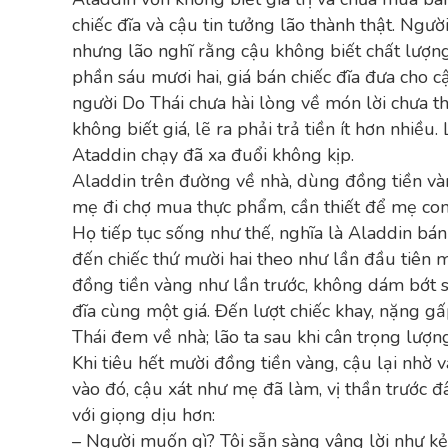
chiếc đĩa và cậu tin tưởng lão thành thật. Ngườ
nhưng lão nghĩ rằng cậu không biết chất lượng 
phần sáu mươi hai, giá bán chiếc đĩa đưa cho c
người Do Thái chưa hài lòng về món lời chưa t
không biết giá, lẽ ra phải trả tiền ít hơn nhiều.
Ataddin chạy đã xa đuổi không kịp.
Aladdin trên đường về nhà, dùng đồng tiền và
mẹ đi chợ mua thực phẩm, cần thiết để mẹ co
Họ tiếp tục sống như thế, nghĩa là Aladdin bán
đến chiếc thứ mười hai theo như lần đầu tiên m
đồng tiền vàng như lần trước, không dám bớt s
đĩa cùng một giá. Đến lượt chiếc khay, nặng g
Thái đem về nhà; lão ta sau khi cân trọng lượ
Khi tiêu hết mười đồng tiền vàng, cậu lại nhờ 
vào đó, cậu xát như mẹ đã làm, vị thần trước đ
với giọng dịu hơn:
– Người muốn gì? Tôi sẵn sàng vâng lời như kẻ