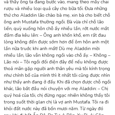
và thấy ông ta đang bước vào, mang theo mấy chai
rượu và nhiều loại quả cây cho bữa tối. Đưa những
thứ cho Aladdin lão chào bà mẹ, xin bà cho biết chỗ
ông anh Mustafa thường ngồi. Bà vừa chỉ chỗ lão
liền, quỳ xuống hôn chỗ ấy nhiều lần, rớt nước mắt
đầm đìa kêu lên: – Ông anh khốn khổ, em rất đau
lòng không đến được sớm hơn để ôm hôn anh một
lần nữa truớc khi anh mất! Dù mẹ Aladdin mời
nhiều lần, lão vẫn không ngồi vào chỗ ấy. – Không –
Lão nói – Tôi ngồi đối điện đây để nếu không được
thoả mãn gặp người anh thân yêu mà tôi kính trọng
như chính bố của mình thì ít nhất tôi cũng được nhìn
như thấy anh đang ở đấy. Khi đã chọn được chỗ ngồi
khác, lão bắt đầu nói chuyện với mẹ Aladdin: – Chị
quý hoá của tôi, chị đừng ngạc nhiên không thấy tôi
trong suốt thời glan chị là vợ anh Mustafa. Tôi ra đi
khỏi đất nước này đã bốn mươi năm. Từ ngày đó