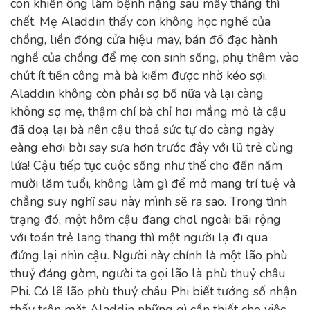
con khiến ông lâm bệnh nặng sau mấy tháng thì
chết. Mẹ Aladdin thấy con không học nghề của
chồng, liền đóng cửa hiệu may, bán đồ đạc hành
nghề của chồng để mẹ con sinh sống, phụ thêm vào
chút ít tiền công mà bà kiếm được nhờ kéo sợi.
Aladdin không còn phải sợ bố nữa và lại càng
không sợ mẹ, thậm chí bà chỉ hơi mắng mỏ là cậu
đã doạ lại bà nên cậu thoả sức tự do càng ngày
eàng ehơi bời say sưa hơn trước đây với lũ trẻ cùng
lứa! Cậu tiếp tục cuộc sống như thế cho đến năm
mười lăm tuổi, không làm gì để mở mang trí tuệ và
chẳng suy nghĩ sau này mình sẽ ra sao. Trong tình
trạng đó, một hôm cậu đang chơl ngoài bãi rộng
với toán trẻ lang thang thì một người lạ đi qua
đứng lại nhìn cậu. Người này chính là một lão phù
thuỷ đáng gờm, người ta gọi lão là phù thuỷ châu
Phi. Có lẽ lão phù thuỷ châu Phi biết tướng số nhận
thấy trên mặt Aladdin những gì cần thiết cho việc