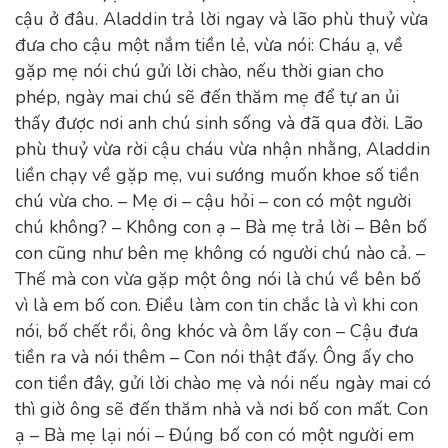
cậu ở đâu. Aladdin trả lời ngay và lão phù thuỷ vừa
đưa cho cậu một nắm tiền lẻ, vừa nói: Cháu ạ, về
gặp mẹ nói chú gửi lời chào, nếu thời gian cho
phép, ngày mai chú sẽ đến thăm mẹ để tự an ủi
thấy được nơi anh chú sinh sống và đã qua đời. Lão
phù thuỷ vừa rời cậu cháu vừa nhận nhằng, Aladdin
liền chạy về gặp mẹ, vui sướng muốn khoe số tiền
chú vừa cho. – Mẹ ơi – cậu hỏi – con có một người
chú không? – Không con ạ – Bà mẹ trả lời – Bên bố
con cũng như bên mẹ không có người chú nào cả. –
Thế mà con vừa gặp một ông nói là chú về bên bố
vì là em bố con. Điều làm con tin chắc là vì khi con
nói, bố chết rồi, ông khóc và ôm lấy con – Cậu đưa
tiền ra và nói thêm – Con nói thật đấy. Ông ấy cho
con tiền đây, gửi lời chào mẹ và nói nếu ngày mai có
thì giờ ông sẽ đến thăm nhà và nơi bố con mất. Con
ạ – Bà mẹ lại nói – Đúng bố con có một người em