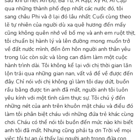
sau khi đi hết Ấn Độ, Ba Tư, A Rập, Xy Ri, Ai Cập
qua những thành phố đẹp nhất các nước đó, tôi
sang châu Phi và ở lại đó lâu nhất: Cuối cùng theo
lẽ tự nhiên của người dù xa quê hương đến mấy
cũng không quên nhớ về bố mẹ và anh em ruột thịt,
tôi chuẩn bị hành lý và lên đường mong muổn trở
về đất nước mình, đến ôm hôn người anh thân yêu
trong lúc còn sức và lòng can đảm làm một cuộc
hành trình dài. Tôi không kể lại với chị thời gian lăn
lộn trải qua những gian nan, vất vả để về được đến
đây. Chỉ nói với chị không gì làm tôi day dứt, buồn
rầu bằng được tin anh đã mất, người anh tôi luôn
yêu kính với một tình cảm thực sự. Tôi chú ý đến
những nét của anh trên khuôn mặt cháu và điều đó
làm tôi phân biệt cháu với những đứa trẻ khác cùng
chơi. Cháu có thể nói tôi buồn đến mức nào khi biết
anh tôi đã mất. Nhưng cũng phải tạ ơn Trời về mọi
việc: tôi tự an ủi thấy lại người anh trong đứa con