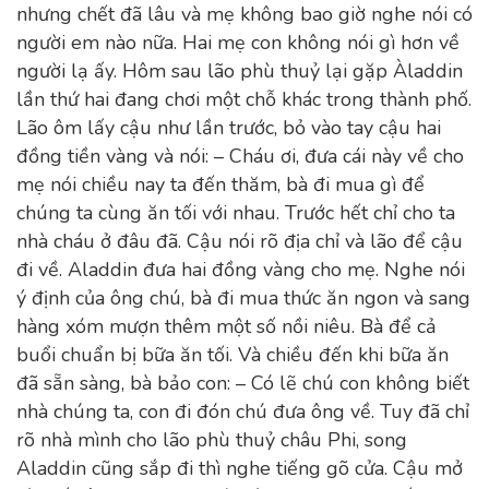
nhưng chết đã lâu và mẹ không bao giờ nghe nói có
người em nào nữa. Hai mẹ con không nói gì hơn về
người lạ ấy. Hôm sau lão phù thuỷ lại gặp Àladdin
lần thứ hai đang chơi một chỗ khác trong thành phố.
Lão ôm lấy cậu như lần trước, bỏ vào tay cậu hai
đồng tiền vàng và nói: – Cháu ơi, đưa cái này về cho
mẹ nói chiều nay ta đến thăm, bà đi mua gì để
chúng ta cùng ăn tối với nhau. Trước hết chỉ cho ta
nhà cháu ở đâu đã. Cậu nói rõ địa chỉ và lão để cậu
đi về. Aladdin đưa hai đồng vàng cho mẹ. Nghe nói
ý định của ông chú, bà đi mua thức ăn ngon và sang
hàng xóm mượn thêm một số nồi niêu. Bà để cả
buổi chuẩn bị bữa ăn tối. Và chiều đến khi bữa ăn
đã sẵn sàng, bà bảo con: – Có lẽ chú con không biết
nhà chúng ta, con đi đón chú đưa ông về. Tuy đã chỉ
rõ nhà mình cho lão phù thuỷ châu Phi, song
Aladdin cũng sắp đi thì nghe tiếng gõ cửa. Cậu mở