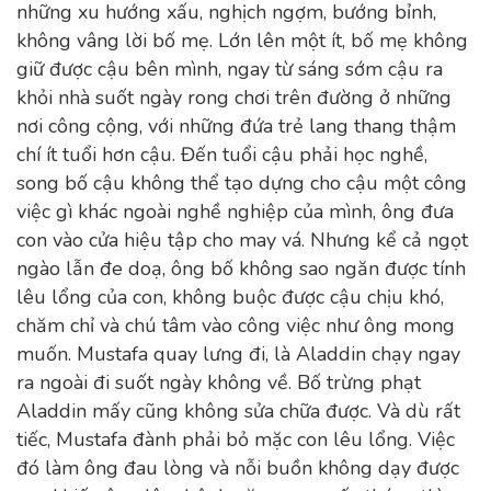
những xu hướng xấu, nghịch ngợm, bướng bỉnh,
không vâng lời bố mẹ. Lớn lên một ít, bố mẹ không
giữ được cậu bên mình, ngay từ sáng sớm cậu ra
khỏi nhà suốt ngày rong chơi trên đường ở những
nơi công cộng, với những đứa trẻ lang thang thậm
chí ít tuổi hơn cậu. Đến tuổi cậu phải học nghề,
song bố cậu không thể tạo dựng cho cậu một công
việc gì khác ngoài nghề nghiệp của mình, ông đưa
con vào cửa hiệu tập cho may vá. Nhưng kể cả ngọt
ngào lẫn đe doạ, ông bố không sao ngăn được tính
lêu lổng của con, không buộc được cậu chịu khó,
chăm chỉ và chú tâm vào công việc như ông mong
muốn. Mustafa quay lưng đi, là Aladdin chạy ngay
ra ngoài đi suốt ngày không về. Bố trừng phạt
Aladdin mấy cũng không sửa chữa được. Và dù rất
tiếc, Mustafa đành phải bỏ mặc con lêu lổng. Việc
đó làm ông đau lòng và nỗi buồn không dạy được