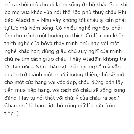
nó ra khỏi nhà cho đi kiếm sống ở chỗ khác. Sau khi
bà mẹ vừa khóc vừa nól thế, lão phù thuỷ châu Phi
bảo Aladdin: – Như vậy không tốt cháu ạ, cần phải
tự lực mà kiếm sống. Có nhiều nghề nghiệp, phải
tìm cho mình một hướng ưa thích. Có lẽ cháu không
thích nghề của bốvà thấy mình phù hợp với một
nghề khác hơn; đừng giấu chú suy nghĩ của mình,
chú sẽ tìm cách giúp cháu. Thấy Aladđin không trả
lời, lão nói: – Nếu cháu sợ phải học nghề mà vẫn
muốn trở thành một người lương thiện, chú sẽ mở
cho một cửa hàng vải vóc đẹp, cháu đứng bán lấy
tiền mua tiếp hàng, với cách đó cháu sẽ sống xứng
đáng. Hãy tự nói thật với chú: ý của cháu ra sao?
Cháu nhớ là bao giờ chú cũng giữ lời hứa. (còn
tiếp…)