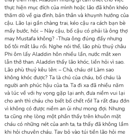
thực hiện mục đích của mình hoặc lão đã khôn khéo
thăm dò về gia đình, bản thân và khuynh hướng của
cậu. Lão lại gần chàng trai, kéo cậu ra cách bạn bè
mấy bước, hỏi: – Này cậu, bố cậu có phải là ông thợ
may Mustafa không? -Thưa ông đúng đấy nhưng
bố tôi mất lâu rồi. Nghe nói thế, lão phù thuỷ châu
Phi ôm lấy Aladdin hôn nhiều lần, nước mắt xen
lẫn thở than. Aladdin thấy lão khóc, liền hỏi vì sao.
Lão phù thuỷ kêu lên: – Chà, cháu ơi! Làm sao
không khóc được? Ta là chú của cháu, bố cháu là
người anh phúc hậu của ta. Ta đi xa đã nhiều năm
và lúc về với hy vọng gặp lại anh, đưa niềm vui lại
cho anh thì cháu cho biết bố chết rồi! Ta rất đau đớn
vì không có được niềm an ủi như mong đợi. Nhưng
ta cũng nhẹ lòng một phần thấy trên khuôn mặt
cháu có những nét của anh ta, ta thấy đã không lầm
khi hỏi chuyện cháu. Tay bỏ vào túi tiền lão hỏi mẹ