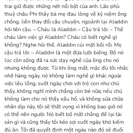
trai giữ được những nét nổi bật của anh. Lão phù
thuỷ châu Phi thấy bà mẹ đau lòng về kỷ niệm ông
chồng, liền thay đổi câu chuyện, ngoảnh lại Aladdin
hỏi tên cậu. – Cháu là Aladdin – Cậu trả lời. – Thế
cháu làm việc gì Aladdin? Cháu có biết nghề gì
không? Nghe hỏi thế, Aladdin cúi mặt bối rối. Mẹ
cậu trả lời: – Aladdin là một đứa lười biếng. Bố nó
lúc còn sống đã ra sức dạy nghề của ông cho nó
nhưng không được. Từ khi ông mất, mặc đù tôi nhắc
nhở hàng ngày, nó không làm nghề gì khác ngoài
việc lêu lổng, suốt ngày chơi với trẻ con như chú
thấy, không nghĩ mình chẳng còn bé nữa; nếu chú
không làm cho nó thấy xấu hổ, và không sửa chữa
nhân dịp này, tôi sẽ thất vọng vì không bao giờ nó
có thể nên người. Nó biết bố mất chẳng để lại tài
sản gì và cũng thấy tôi kéo sợi suốt ngày khó kiếm
đủ ăn. Tôi đã quyết định một ngày nào đó sẽ đuổi