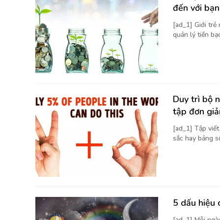
đến với bạn
[ad_1] Giới trẻ
quản lý tiền bạc
Duy trì bộ 
tập đơn giả
[ad_1] Tập viế
sắc hay bảng số 
5 dấu hiệu 
[ad_1] Mỗi ngà