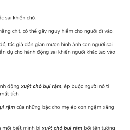
c sai khiến chó.
hằng chịt, có thể gây nguy hiểm cho người đi vào.
ó, tác giả dân gian mượn hình ảnh con người sai
ẩn dụ cho hành động sai khiến người khác lao vào
hành động
xuýt chó bụi rậm
, ép buộc người nô tì
mất tích.
ụi rậm
của những bậc cho mẹ ép con ngậm xăng
h mới biết mình bị
xuýt chó bụi rậm
bởi tên tướng