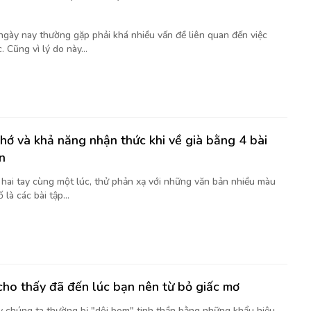
 ngày nay thường gặp phải khá nhiều vấn đề liên quan đến việc
. Cũng vì lý do này...
nhớ và khả năng nhận thức khi về già bằng 4 bài
n
t hai tay cùng một lúc, thử phản xạ với những văn bản nhiều màu
là các bài tập...
cho thấy đã đến lúc bạn nên từ bỏ giấc mơ
y chúng ta thường bị "dội bom" tinh thần bằng những khẩu hiệu