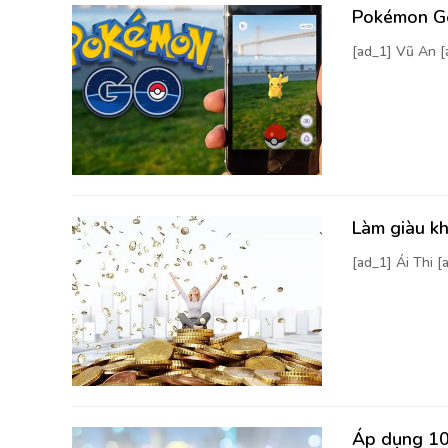
Pokémon Go
[ad_1] Vũ An 
Làm giàu kh
[ad_1] Ái Thi 
Áp dụng 10 