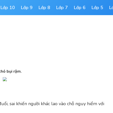
Lớp 10
Lớp 9
Lớp 8
Lớp 7
Lớp 6
Lớp 5
L
hó bụi rậm.
ổi, sai khiến người khác lao vào chỗ nguy hiểm với