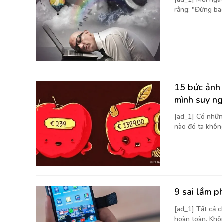
rằng: "Đừng bao
15 bức ảnh 
mình suy n
[ad_1] Có nhữn
nào đó ta không
9 sai lầm p
[ad_1] Tất cả 
hoàn toàn. Khôn