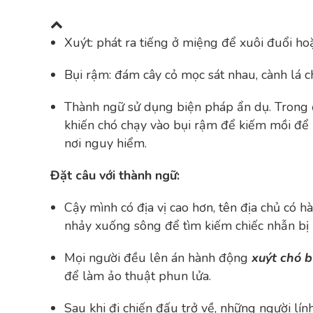
Xuýt: phát ra tiếng ở miệng để xuôi đuổi hoặ
Bụi rậm: đám cây cỏ mọc sát nhau, cành lá c
Thành ngữ sử dụng biện pháp ẩn dụ. Trong đ
khiến chó chạy vào bụi rậm để kiếm mồi để 
nơi nguy hiểm.
Đặt câu với thành ngữ:
Cậy mình có địa vị cao hơn, tên địa chủ có 
nhảy xuống sông để tìm kiếm chiếc nhẫn bị 
Mọi người đều lên án hành động
xuýt chó b
để làm ảo thuật phun lửa.
Sau khi đi chiến đấu trở về, những người lín