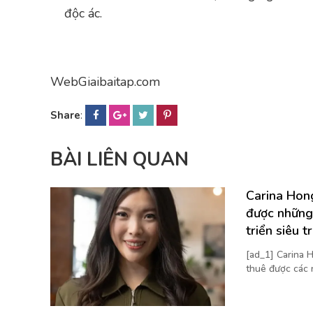
độc ác.
WebGiaibaitap.com
Share
:
BÀI LIÊN QUAN
Carina Hong
được những
triển siêu t
[ad_1] Carina H
thuê được các 