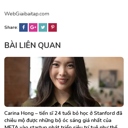
WebGiaibaitap.com
Share
:
BÀI LIÊN QUAN
Carina Hong – tiến sĩ 24 tuổi bỏ học ở Stanford đã
chiêu mộ được những bộ óc sáng giá nhất của
META vào startup phát triển siêu trí tuệ như thế