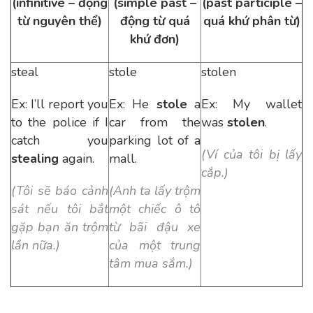
(infinitive – động
(simple past –
(past participle –
từ nguyên thể)
động từ quá
quá khứ phân từ)
khứ đơn)
steal
stole
stolen
Ex: I’ll report you
Ex: He
stole
a
Ex: My wallet
to the police if I
car from the
was
stolen
.
catch you
parking lot of a
(Ví của tôi bị lấy
stealing
again.
mall.
cắp.)
(Tôi sẽ báo cảnh
(Anh ta lấy trộm
sát nếu tôi bắt
một chiếc ô tô
gặp bạn ăn trộm
từ bãi đậu xe
lần nữa.)
của một trung
tâm mua sắm.)