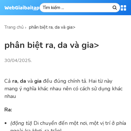
Trang chủ
phân biệt ra, da và gia>
phân biệt ra, da và gia>
30/04/2025
.
Cả
ra, da
và
gia
đều đúng chính tả. Hai từ này
mang ý nghĩa khác nhau nên có cách sử dụng khác
nhau
Ra:
(động từ)
Di chuyển đến một nơi, một vị trí ở phía
ngoài
(
ra khơi, ra trận)