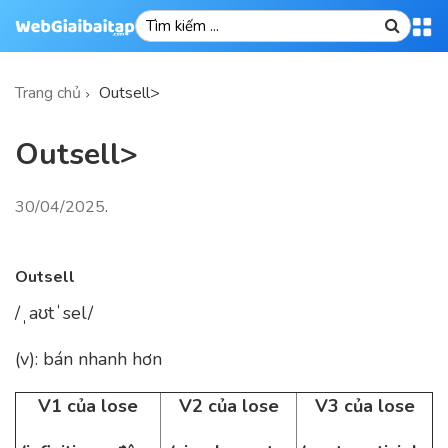
Trang chủ
Outsell>
Outsell>
30/04/2025
.
Outsell
/ˌaʊtˈsel/
(v): bán nhanh hơn
V1 của lose
V2 của lose
V3 của lose