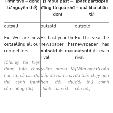
(infinitive – động
(simple past –
(past participle
từ nguyên thể)
động từ quá khứ
– quá khứ phân
đơn)
từ)
outsell
outsold
outsold
Ex: We are now
Ex: Last year the
Ex: This year the
outselling
all our
newspaper has
newspaper has
competitors.
outsold
its main
outsold
its main
rival.
rival.
(Chúng tôi hiện
đang bán chạy
(Năm ngoái tờ
(Năm nay tờ báo
hơn tất cả các đối
báo đã bán chạy
đã bán chạy hơn
thủ cạnh tranh
hơn đối thủ
đối thủ chính
của chúng tôi.)
chính của nó.)
của nó.)