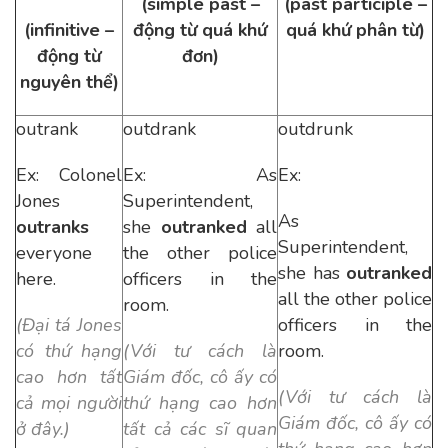
(simple past –
(past participle –
(infinitive –
động từ quá khứ
quá khứ phân từ)
động từ
đơn)
nguyên thể)
outrank
outdrank
outdrunk
Ex: Colonel
Ex: As
Ex:
Jones
Superintendent,
As
outranks
she
outranked
all
Superintendent,
everyone
the other police
she has
outranked
here.
officers in the
all the other police
room.
(Đại tá Jones
officers in the
có thứ hạng
(Với tư cách là
room.
cao hơn tất
Giám đốc, cô ấy có
(Với tư cách là
cả mọi người
thứ hạng cao hơn
Giám đốc, cô ấy có
ở đây.)
tất cả các sĩ quan