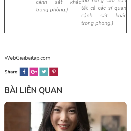
thứ hạng cao hơn
cảnh sát khác
tất cả các sĩ quan
trong phòng.)
cảnh sát khác
trong phòng.)
WebGiaibaitap.com
Share
:
BÀI LIÊN QUAN