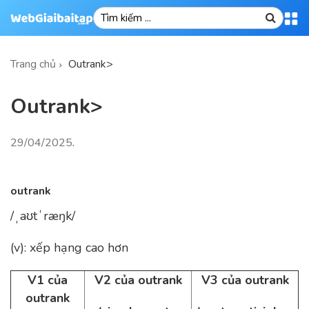
Trang chủ
Outrank>
Outrank>
29/04/2025
.
outrank
/ˌaʊtˈræŋk/
(v): xếp hạng cao hơn
V1 của
V2 của outrank
V3 của outrank
outrank