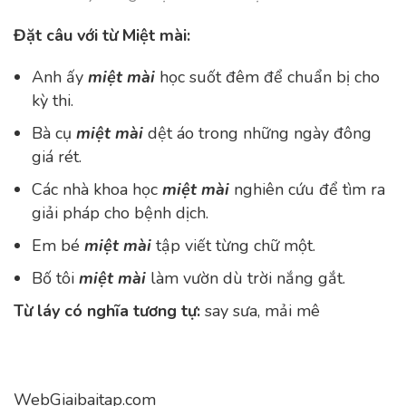
Đặt câu với từ Miệt mài:
Anh ấy
miệt mài
học suốt đêm để chuẩn bị cho
kỳ thi.
Bà cụ
miệt mài
dệt áo trong những ngày đông
giá rét.
Các nhà khoa học
miệt mài
nghiên cứu để tìm ra
giải pháp cho bệnh dịch.
Em bé
miệt mài
tập viết từng chữ một.
Bố tôi
miệt mài
làm vườn dù trời nắng gắt.
Từ láy có nghĩa tương tự:
say sưa, mải mê
WebGiaibaitap.com