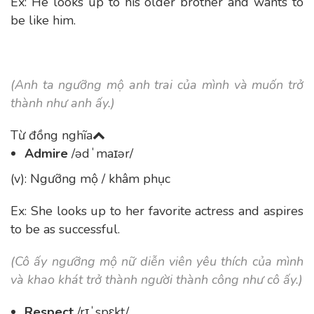
Ex: He
looks up to
his older brother and wants to
be like him.
(Anh ta ngưỡng mộ anh trai của mình và muốn trở
thành như anh ấy.)
Từ đồng nghĩa
Admire
/ədˈmaɪər/
(v): Ngưỡng mộ / khâm phục
Ex: She looks up to her favorite actress and aspires
to be as successful.
(Cô ấy ngưỡng mộ nữ diễn viên yêu thích của mình
và khao khát trở thành người thành công như cô ấy.)
Respect
/rɪˈspɛkt/