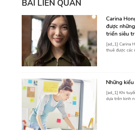
BÀI LIÊN QUAN
Carina Hong
được những
triển siêu t
[ad_1] Carina H
thuê được các 
Những kiểu 
[ad_1] Khi tuy
dựa trên kinh n