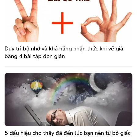
Duy trì bộ nhớ và khả năng nhận thức khi về già
bằng 4 bài tập đơn giản
5 dấu hiệu cho thấy đã đến lúc bạn nên từ bỏ giấc