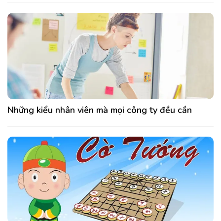
Những kiểu nhân viên mà mọi công ty đều cần