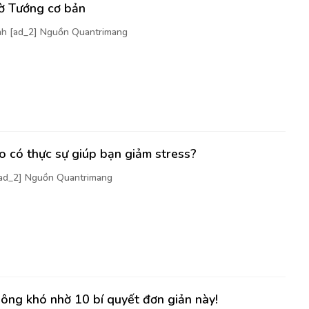
cờ Tướng cơ bản
nh [ad_2] Nguồn Quantrimang
 có thực sự giúp bạn giảm stress?
[ad_2] Nguồn Quantrimang
ông khó nhờ 10 bí quyết đơn giản này!