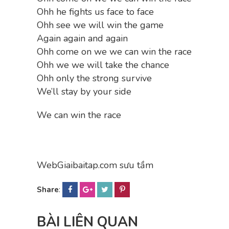
Ohh he fights us face to face
Ohh see we will win the game
Again again and again
Ohh come on we we can win the race
Ohh we we will take the chance
Ohh only the strong survive
We’ll stay by your side
We can win the race
WebGiaibaitap.com sưu tầm
Share
:
BÀI LIÊN QUAN