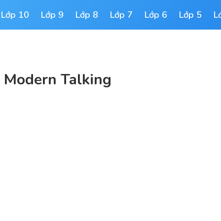
Lớp 10
Lớp 9
Lớp 8
Lớp 7
Lớp 6
Lớp 5
L
– Modern Talking