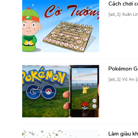
Cách chơi 
[ad_1] Xuân Li
Pokémon Go
[ad_1] Vũ An 
Làm giàu kh