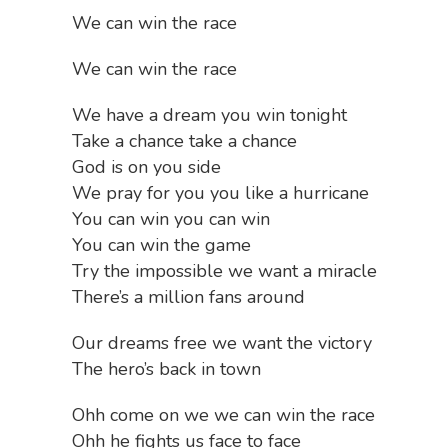
We can win the race
We can win the race
We have a dream you win tonight
Take a chance take a chance
God is on you side
We pray for you you like a hurricane
You can win you can win
You can win the game
Try the impossible we want a miracle
There’s a million fans around
Our dreams free we want the victory
The hero’s back in town
Ohh come on we we can win the race
Ohh he fights us face to face