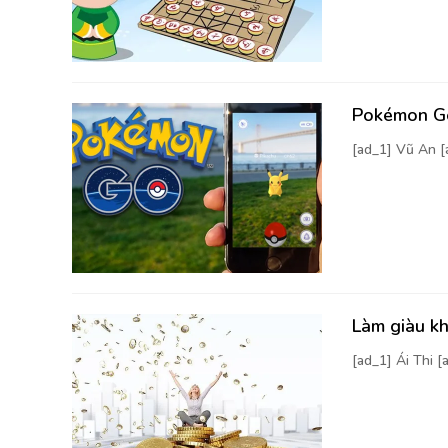
Pokémon Go
[ad_1] Vũ An 
Làm giàu kh
[ad_1] Ái Thi 