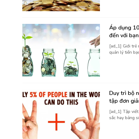
Áp dụng 10 
đến với bạn
[ad_1] Giới trẻ
quản lý tiền bạc
Duy trì bộ 
tập đơn giả
[ad_1] Tập viế
sắc hay bảng số 