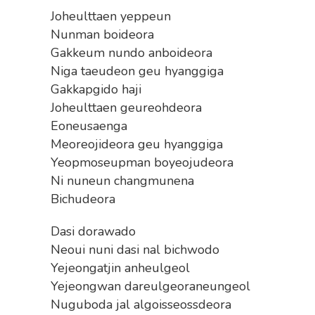
Joheulttaen yeppeun
Nunman boideora
Gakkeum nundo anboideora
Niga taeudeon geu hyanggiga
Gakkapgido haji
Joheulttaen geureohdeora
Eoneusaenga
Meoreojideora geu hyanggiga
Yeopmoseupman boyeojudeora
Ni nuneun changmunena
Bichudeora
Dasi dorawado
Neoui nuni dasi nal bichwodo
Yejeongatjin anheulgeol
Yejeongwan dareulgeoraneungeol
Nuguboda jal algoisseossdeora