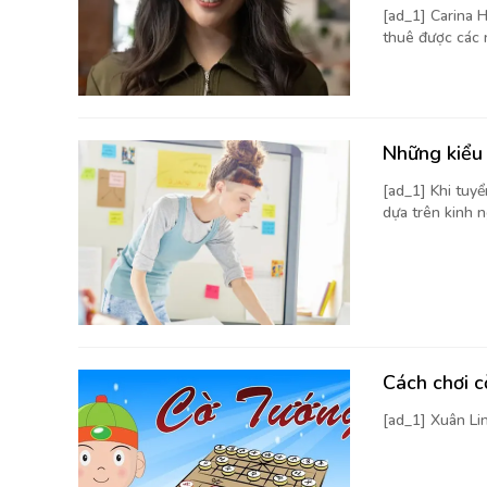
[ad_1] Carina H
thuê được các 
Những kiểu 
[ad_1] Khi tuy
dựa trên kinh n
Cách chơi 
[ad_1] Xuân Li