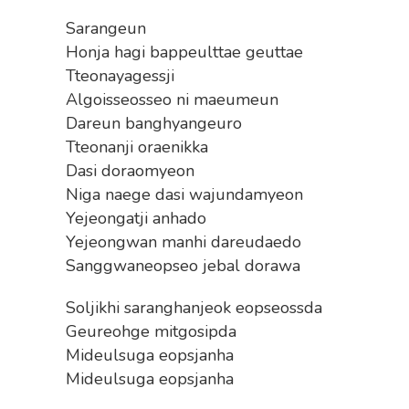
Sarangeun
Honja hagi bappeulttae geuttae
Tteonayagessji
Algoisseosseo ni maeumeun
Dareun banghyangeuro
Tteonanji oraenikka
Dasi doraomyeon
Niga naege dasi wajundamyeon
Yejeongatji anhado
Yejeongwan manhi dareudaedo
Sanggwaneopseo jebal dorawa
Soljikhi saranghanjeok eopseossda
Geureohge mitgosipda
Mideulsuga eopsjanha
Mideulsuga eopsjanha