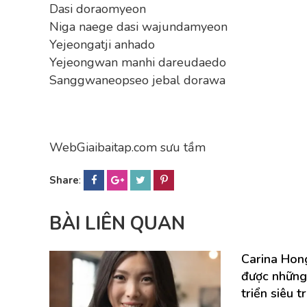
Dasi doraomyeon
Niga naege dasi wajundamyeon
Yejeongatji anhado
Yejeongwan manhi dareudaedo
Sanggwaneopseo jebal dorawa
WebGiaibaitap.com sưu tầm
Share
:
BÀI LIÊN QUAN
Carina Hong
được những
triển siêu t