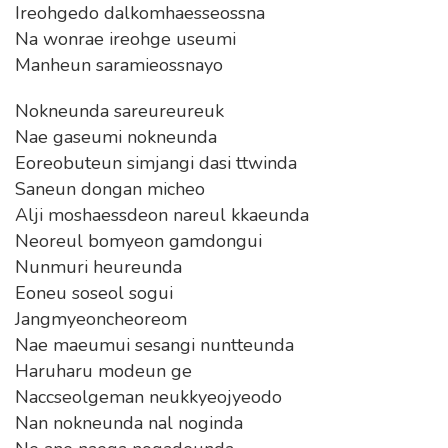
Ireohgedo dalkomhaesseossna
Na wonrae ireohge useumi
Manheun saramieossnayo
Nokneunda sareureureuk
Nae gaseumi nokneunda
Eoreobuteun simjangi dasi ttwinda
Saneun dongan micheo
Alji moshaessdeon nareul kkaeunda
Neoreul bomyeon gamdongui
Nunmuri heureunda
Eoneu soseol sogui
Jangmyeoncheoreom
Nae maeumui sesangi nuntteunda
Haruharu modeun ge
Naccseolgeman neukkyeojyeodo
Nan nokneunda nal noginda