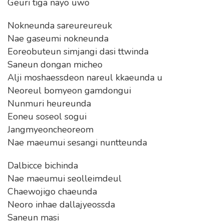
Geuri tiga nayo uwo
Nokneunda sareureureuk
Nae gaseumi nokneunda
Eoreobuteun simjangi dasi ttwinda
Saneun dongan micheo
Alji moshaessdeon nareul kkaeunda u
Neoreul bomyeon gamdongui
Nunmuri heureunda
Eoneu soseol sogui
Jangmyeoncheoreom
Nae maeumui sesangi nuntteunda
Dalbicce bichinda
Nae maeumui seolleimdeul
Chaewojigo chaeunda
Neoro inhae dallajyeossda
Saneun masi