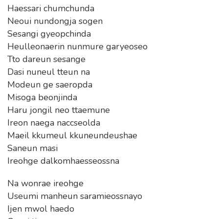
Haessari chumchunda
Neoui nundongja sogen
Sesangi gyeopchinda
Heulleonaerin nunmure garyeoseo
Tto dareun sesange
Dasi nuneul tteun na
Modeun ge saeropda
Misoga beonjinda
Haru jongil neo ttaemune
Ireon naega naccseolda
Maeil kkumeul kkuneundeushae
Saneun masi
Ireohge dalkomhaesseossna
Na wonrae ireohge
Useumi manheun saramieossnayo
Ijen mwol haedo