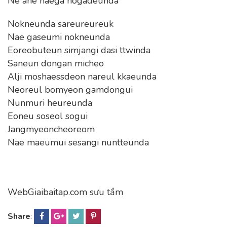
Ne ane naega nogadeunda
Nokneunda sareureureuk
Nae gaseumi nokneunda
Eoreobuteun simjangi dasi ttwinda
Saneun dongan micheo
Alji moshaessdeon nareul kkaeunda
Neoreul bomyeon gamdongui
Nunmuri heureunda
Eoneu soseol sogui
Jangmyeoncheoreom
Nae maeumui sesangi nuntteunda
WebGiaibaitap.com sưu tầm
Share
: