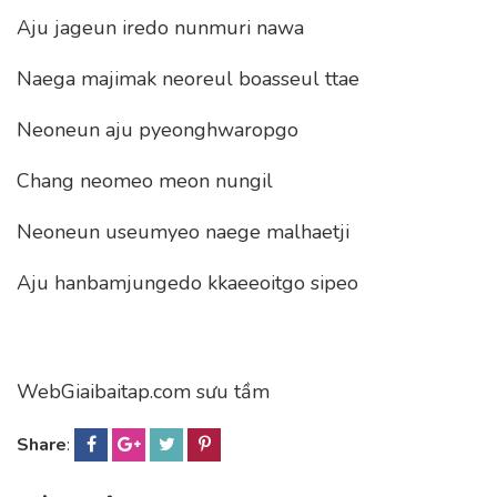
Aju jageun iredo nunmuri nawa
Naega majimak neoreul boasseul ttae
Neoneun aju pyeonghwaropgo
Chang neomeo meon nungil
Neoneun useumyeo naege malhaetji
Aju hanbamjungedo kkaeeoitgo sipeo
WebGiaibaitap.com sưu tầm
Share
: