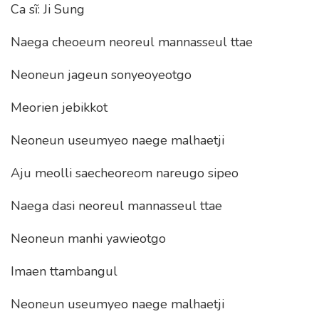
Ca sĩ: Ji Sung
Naega cheoeum neoreul mannasseul ttae
Neoneun jageun sonyeoyeotgo
Meorien jebikkot
Neoneun useumyeo naege malhaetji
Aju meolli saecheoreom nareugo sipeo
Naega dasi neoreul mannasseul ttae
Neoneun manhi yawieotgo
Imaen ttambangul
Neoneun useumyeo naege malhaetji