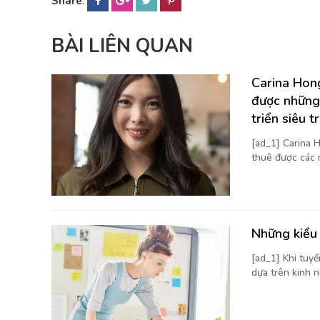
Share
:
BÀI LIÊN QUAN
Carina Hong
được những
triển siêu t
[ad_1] Carina H
thuê được các 
Những kiểu 
[ad_1] Khi tuy
dựa trên kinh n