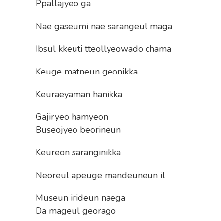
Ppallajyeo ga
Nae gaseumi nae sarangeul maga
Ibsul kkeuti tteollyeowado chama
Keuge matneun geonikka
Keuraeyaman hanikka
Gajiryeo hamyeon
Buseojyeo beorineun
Keureon saranginikka
Neoreul apeuge mandeuneun il
Museun irideun naega
Da mageul georago