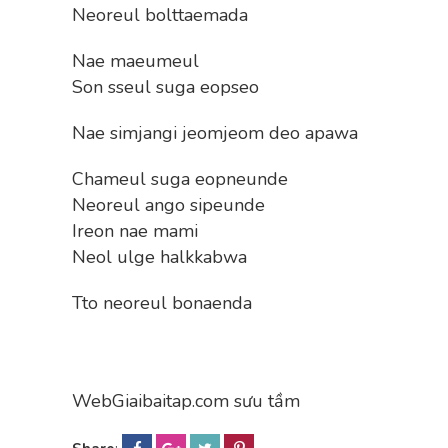
Neoreul bolttaemada
Nae maeumeul
Son sseul suga eopseo
Nae simjangi jeomjeom deo apawa
Chameul suga eopneunde
Neoreul ango sipeunde
Ireon nae mami
Neol ulge halkkabwa
Tto neoreul bonaenda
WebGiaibaitap.com sưu tầm