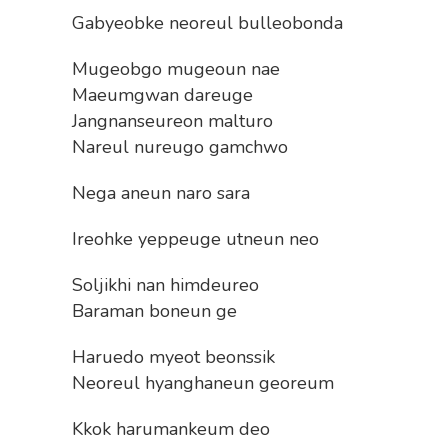
Gabyeobke neoreul bulleobonda
Mugeobgo mugeoun nae
Maeumgwan dareuge
Jangnanseureon malturo
Nareul nureugo gamchwo
Nega aneun naro sara
Ireohke yeppeuge utneun neo
Soljikhi nan himdeureo
Baraman boneun ge
Haruedo myeot beonssik
Neoreul hyanghaneun georeum
Kkok harumankeum deo