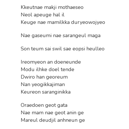
Kkeutnae makji mothaeseo
Neol apeuge hal il
Keuge nae mamilkka duryeowojyeo
Nae gaseumi nae sarangeul maga
Son teum sai swil sae eopsi heulleo
Ireomyeon an doeneunde
Modu ilhke doel tende
Dwiro han georeum
Nan yeogikkajiman
Keureon saranginikka
Oraedoen geot gata
Nae mam nae geot anin ge
Mareul deudjil anhneun ge