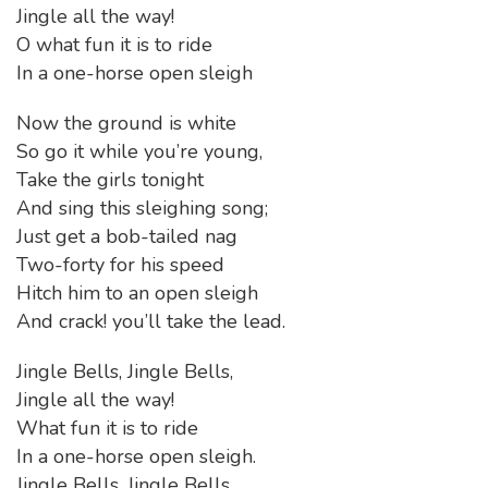
Jingle all the way!
O what fun it is to ride
In a one-horse open sleigh
Now the ground is white
So go it while you’re young,
Take the girls tonight
And sing this sleighing song;
Just get a bob-tailed nag
Two-forty for his speed
Hitch him to an open sleigh
And crack! you’ll take the lead.
Jingle Bells, Jingle Bells,
Jingle all the way!
What fun it is to ride
In a one-horse open sleigh.
Jingle Bells, Jingle Bells,