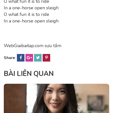
O what fun it is to ride
In a one-horse open sleigh
O what fun it is to ride
In a one-horse open sleigh
WebGiaibaitap.com sưu tầm
Share
:
BÀI LIÊN QUAN