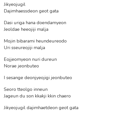
Jikyeojugil
Dajimhaessdeon geot gata
Dasi uriga hana doendamyeon
Jeoldae heeojiji malja
Mojin bibarami heundeureodo
Uri sseureojiji malja
Eojjeomyeon nuri dureun
Norae jeonbuteo
I sesange deonjyeojigi jeonbuteo
Seoro tteolgo inneun
Jageun du son kkakji kkin chaero
Jikyeojugil dajimhaetdeon geot gata