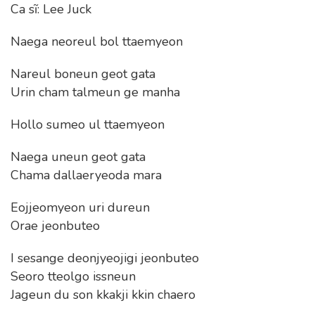
Ca sĩ: Lee Juck
Naega neoreul bol ttaemyeon
Nareul boneun geot gata
Urin cham talmeun ge manha
Hollo sumeo ul ttaemyeon
Naega uneun geot gata
Chama dallaeryeoda mara
Eojjeomyeon uri dureun
Orae jeonbuteo
I sesange deonjyeojigi jeonbuteo
Seoro tteolgo issneun
Jageun du son kkakji kkin chaero