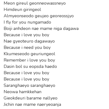
Meon gireul geonneowassneyo
Himdeun giringeol
Almyeonseodo geujeo georeossjyo
I fly for you nungamado
Boiji anhdeon nae mame niga dagawa
Because i love you boy
Nae gyeoteuro dagawayo
Because i need you boy
Kkumeseodo geuriungeol
Remember i love you boy
Dasin bol su eopsda haedo
Because i love you boy
Because i love you boy
Saranghaeyo saranghaeyo
Neowa hamkkehan
Gieokdeuri barame nallyeo
Jichin nae mame naeryeoanja