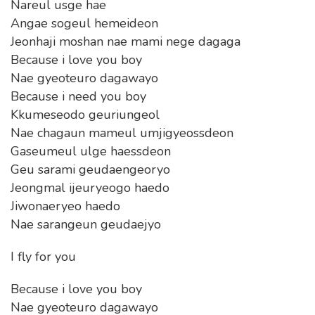
Nareul usge hae
Angae sogeul hemeideon
Jeonhaji moshan nae mami nege dagaga
Because i love you boy
Nae gyeoteuro dagawayo
Because i need you boy
Kkumeseodo geuriungeol
Nae chagaun mameul umjigyeossdeon
Gaseumeul ulge haessdeon
Geu sarami geudaengeoryo
Jeongmal ijeuryeogo haedo
Jiwonaeryeo haedo
Nae sarangeun geudaejyo
I fly for you
Because i love you boy
Nae gyeoteuro dagawayo