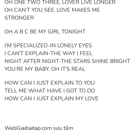
OH ONE TWO THREE, LOVER LIVE LONGER
OH CAN’T YOU SEE, LOVE MAKES ME
STRONGER
OH A B C BE MY GIRL TONIGHT
I’M SPECIALIZED-IN LONELY EYES
I CAN’T EXPLAIN-THE WAY I FEEL
NIGHT AFTER NIGHT-THE STARS SHINE BRIGHT
YOU’RE MY BABY, OH IT’S REAL
HOW CAN I JUST EXPLAIN TO YOU
TELL ME WHAT HAVE I GOT TO DO
HOW CAN I JUST EXPLAIN MY LOVE
WebGiaibaitap.com sưu tầm