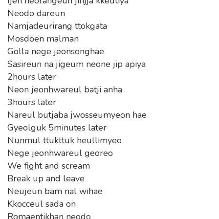
Ijen neorangeun jinjja kkeutiya
Neodo dareun
Namjadeurirang ttokgata
Mosdoen malman
Golla nege jeonsonghae
Sasireun na jigeum neone jip apiya
2hours later
Neon jeonhwareul batji anha
3hours later
Nareul butjaba jwosseumyeon hae
Gyeolguk 5minutes later
Nunmul ttukttuk heullimyeo
Nege jeonhwareul georeo
We fight and scream
Break up and leave
Neujeun bam nal wihae
Kkocceul sada on
Romaentikhan neodo