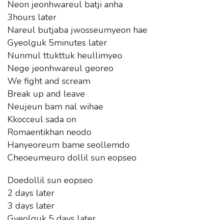
Neon jeonhwareul batji anha
3hours later
Nareul butjaba jwosseumyeon hae
Gyeolguk 5minutes later
Nunmul ttukttuk heullimyeo
Nege jeonhwareul georeo
We fight and scream
Break up and leave
Neujeun bam nal wihae
Kkocceul sada on
Romaentikhan neodo
Hanyeoreum bame seollemdo
Cheoeumeuro dollil sun eopseo
Doedollil sun eopseo
2 days later
3 days later
Gyeolguk 5 days later