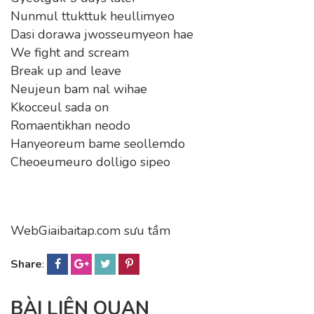
Nunmul ttukttuk heullimyeo
Dasi dorawa jwosseumyeon hae
We fight and scream
Break up and leave
Neujeun bam nal wihae
Kkocceul sada on
Romaentikhan neodo
Hanyeoreum bame seollemdo
Cheoeumeuro dolligo sipeo
WebGiaibaitap.com sưu tầm
Share
:
BÀI LIÊN QUAN