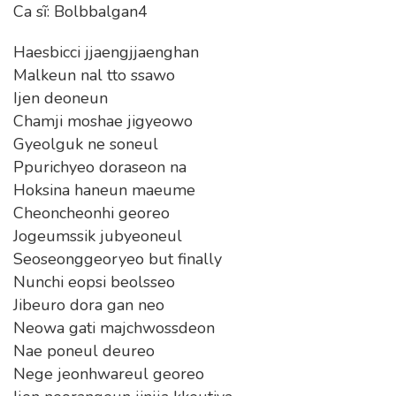
Ca sĩ: Bolbbalgan4
Haesbicci jjaengjjaenghan
Malkeun nal tto ssawo
Ijen deoneun
Chamji moshae jigyeowo
Gyeolguk ne soneul
Ppurichyeo doraseon na
Hoksina haneun maeume
Cheoncheonhi georeo
Jogeumssik jubyeoneul
Seoseonggeoryeo but finally
Nunchi eopsi beolsseo
Jibeuro dora gan neo
Neowa gati majchwossdeon
Nae poneul deureo
Nege jeonhwareul georeo