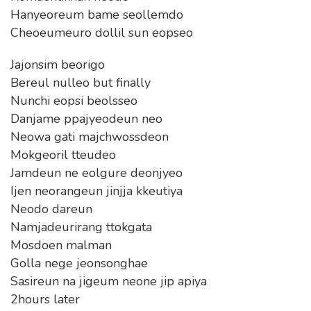
Hanyeoreum bame seollemdo
Cheoeumeuro dollil sun eopseo
Jajonsim beorigo
Bereul nulleo but finally
Nunchi eopsi beolsseo
Danjame ppajyeodeun neo
Neowa gati majchwossdeon
Mokgeoril tteudeo
Jamdeun ne eolgure deonjyeo
Ijen neorangeun jinjja kkeutiya
Neodo dareun
Namjadeurirang ttokgata
Mosdoen malman
Golla nege jeonsonghae
Sasireun na jigeum neone jip apiya
2hours later