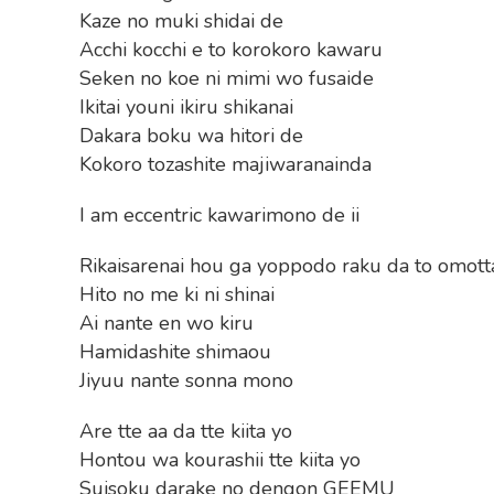
Kaze no muki shidai de
Acchi kocchi e to korokoro kawaru
Seken no koe ni mimi wo fusaide
Ikitai youni ikiru shikanai
Dakara boku wa hitori de
Kokoro tozashite majiwaranainda
I am eccentric kawarimono de ii
Rikaisarenai hou ga yoppodo raku da to omot
Hito no me ki ni shinai
Ai nante en wo kiru
Hamidashite shimaou
Jiyuu nante sonna mono
Are tte aa da tte kiita yo
Hontou wa kourashii tte kiita yo
Suisoku darake no dengon GEEMU