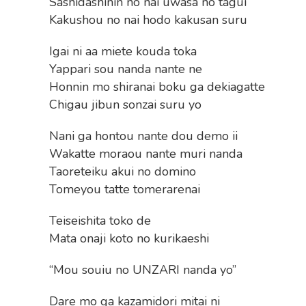
Sashidashinin no nai uwasa no tagui
Kakushou no nai hodo kakusan suru
Igai ni aa miete kouda toka
Yappari sou nanda nante ne
Honnin mo shiranai boku ga dekiagatte
Chigau jibun sonzai suru yo
Nani ga hontou nante dou demo ii
Wakatte moraou nante muri nanda
Taoreteiku akui no domino
Tomeyou tatte tomerarenai
Teiseishita toko de
Mata onaji koto no kurikaeshi
“Mou souiu no UNZARI nanda yo”
Dare mo ga kazamidori mitai ni