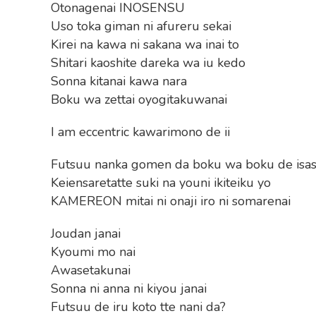
Otonagenai INOSENSU
Uso toka giman ni afureru sekai
Kirei na kawa ni sakana wa inai to
Shitari kaoshite dareka wa iu kedo
Sonna kitanai kawa nara
Boku wa zettai oyogitakuwanai
I am eccentric kawarimono de ii
Futsuu nanka gomen da boku wa boku de isa
Keiensaretatte suki na youni ikiteiku yo
KAMEREON mitai ni onaji iro ni somarenai
Joudan janai
Kyoumi mo nai
Awasetakunai
Sonna ni anna ni kiyou janai
Futsuu de iru koto tte nani da?