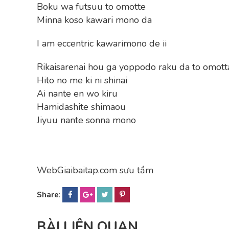
Boku wa futsuu to omotte
Minna koso kawari mono da
I am eccentric kawarimono de ii
Rikaisarenai hou ga yoppodo raku da to omot
Hito no me ki ni shinai
Ai nante en wo kiru
Hamidashite shimaou
Jiyuu nante sonna mono
WebGiaibaitap.com sưu tầm
Share
:
BÀI LIÊN QUAN