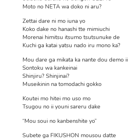
Moto no NETA wa doko ni aru?
Zettai dare ni mo iuna yo
Koko dake no hanashi tte mimiuchi
Morenai himitsu itsumo tsutsunuke de
Kuchi ga katai yatsu nado iru mono ka?
Mou dare ga mikata ka nante dou demo ii
Sontoku wa kankeinai
Shinjiru? Shinjinai?
Museikinin na tomodachi gokko
Koutei mo hitei mo uso mo
Tsugou no ii youni sareru dake
“Mou soui no kanbenshite yo”
Subete ga FIKUSHON mousou datte