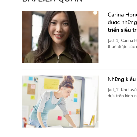
Carina Hong
được những
triển siêu t
[ad_1] Carina H
thuê được các 
Những kiểu 
[ad_1] Khi tuy
dựa trên kinh n