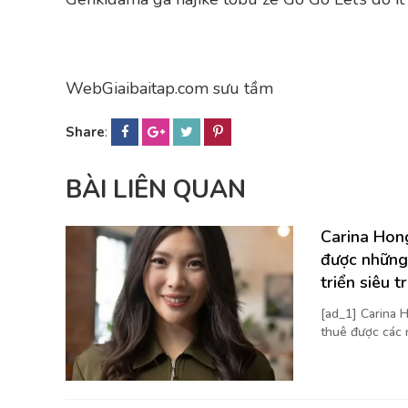
WebGiaibaitap.com sưu tầm
Share
:
BÀI LIÊN QUAN
Carina Hong
được những
triển siêu t
[ad_1] Carina H
thuê được các 