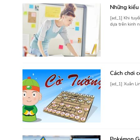
Những kiểu 
[ad_1] Khi tuy
dựa trên kinh n
Cách chơi 
[ad_1] Xuân Li
Pokémon Go