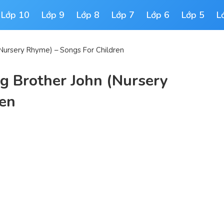
Lớp 10
Lớp 9
Lớp 8
Lớp 7
Lớp 6
Lớp 5
L
(Nursery Rhyme) – Songs For Children
ng Brother John (Nursery
ren