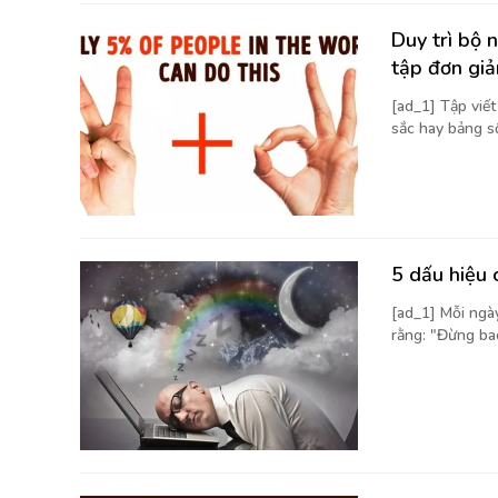
Duy trì bộ 
tập đơn giả
[ad_1] Tập viế
sắc hay bảng số 
5 dấu hiệu 
[ad_1] Mỗi ngà
rằng: "Đừng bao