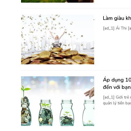
Làm giàu kh
[ad_1] Ái Thi 
Áp dụng 10 
đến với bạn
[ad_1] Giới trẻ
quản lý tiền bạc