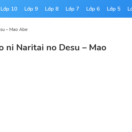
Lớp 10
Lớp 9
Lớp 8
Lớp 7
Lớp 6
Lớp 5
L
Desu – Mao Abe
o ni Naritai no Desu – Mao