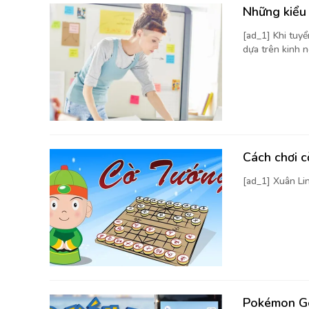
Những kiểu 
[ad_1] Khi tuy
dựa trên kinh n
Cách chơi 
[ad_1] Xuân Li
Pokémon Go