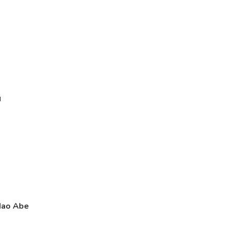
u
 Mao Abe