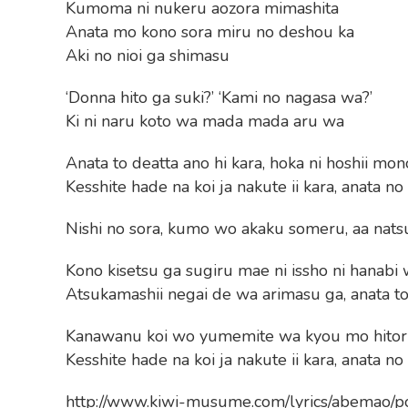
Kumoma ni nukeru aozora mimashita
Anata mo kono sora miru no deshou ka
Aki no nioi ga shimasu
‘Donna hito ga suki?’ ‘Kami no nagasa wa?’
Ki ni naru koto wa mada mada aru wa
Anata to deatta ano hi kara, hoka ni hoshii mon
Kesshite hade na koi ja nakute ii kara, anata no 
Nishi no sora, kumo wo akaku someru, aa nat
Kono kisetsu ga sugiru mae ni issho ni hanabi
Atsukamashii negai de wa arimasu ga, anata to
Kanawanu koi wo yumemite wa kyou mo hitori
Kesshite hade na koi ja nakute ii kara, anata no 
http://www.kiwi-musume.com/lyrics/abemao/po