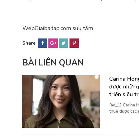
WebGiaibaitap.com sưu tầm
Share
:
BÀI LIÊN QUAN
Carina Hong
được những
triển siêu t
[ad_1] Carina H
thuê được các 