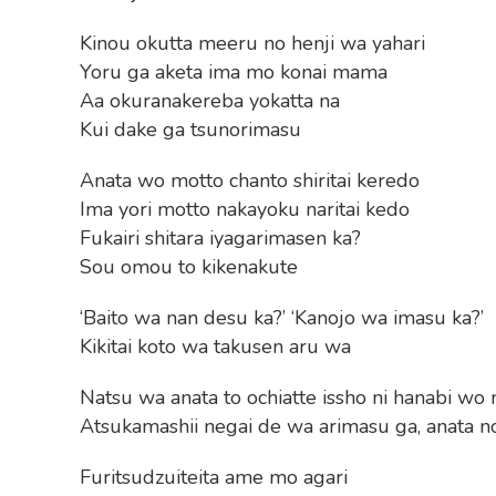
Kinou okutta meeru no henji wa yahari
Yoru ga aketa ima mo konai mama
Aa okuranakereba yokatta na
Kui dake ga tsunorimasu
Anata wo motto chanto shiritai keredo
Ima yori motto nakayoku naritai kedo
Fukairi shitara iyagarimasen ka?
Sou omou to kikenakute
‘Baito wa nan desu ka?’ ‘Kanojo wa imasu ka?’
Kikitai koto wa takusen aru wa
Natsu wa anata to ochiatte issho ni hanabi wo 
Atsukamashii negai de wa arimasu ga, anata no 
Furitsudzuiteita ame mo agari