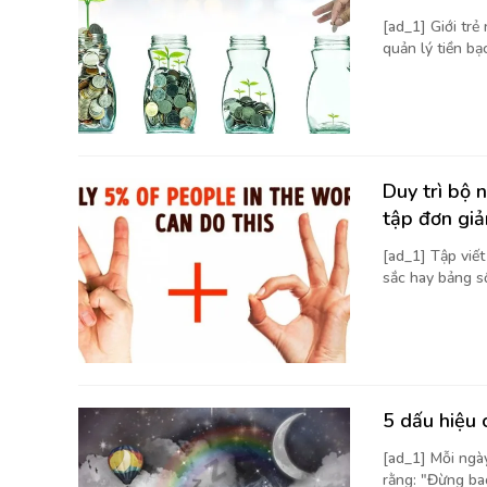
[ad_1] Giới trẻ
quản lý tiền bạc
Duy trì bộ 
tập đơn giả
[ad_1] Tập viế
sắc hay bảng số 
5 dấu hiệu 
[ad_1] Mỗi ngà
rằng: "Đừng bao