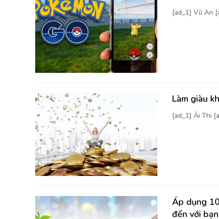
[ad_1] Vũ An 
Làm giàu kh
[ad_1] Ái Thi 
Áp dụng 10 
đến với bạn