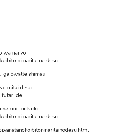
o wa nai yo
koibito ni naritai no desu
su ga owatte shimau
 wo mitai desu
 futari de
 nemuri ni tsuku
koibito ni naritai no desu
p/anatanokoibitoninaritainodesu.html