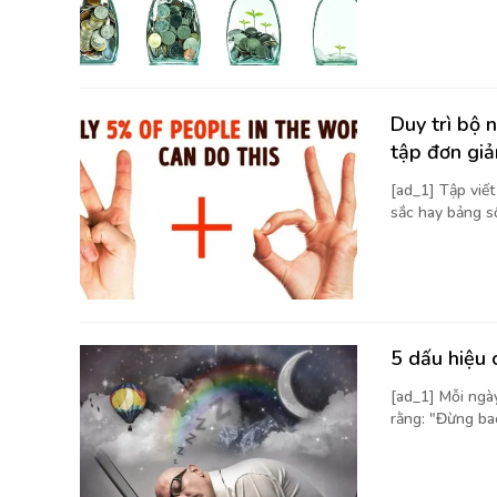
Duy trì bộ 
tập đơn giả
[ad_1] Tập viế
sắc hay bảng số 
5 dấu hiệu 
[ad_1] Mỗi ngà
rằng: "Đừng bao