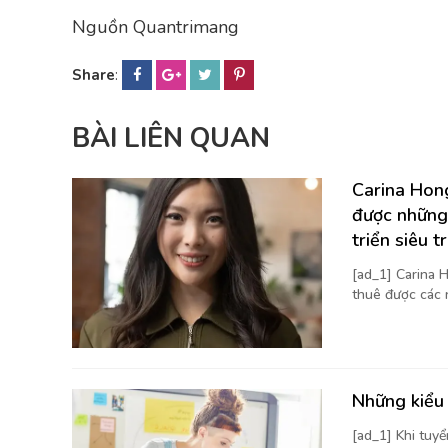
Nguồn Quantrimang
Share
:
BÀI LIÊN QUAN
Carina Hong
được những
triển siêu t
[ad_1] Carina H
thuê được các 
Những kiểu 
[ad_1] Khi tuy