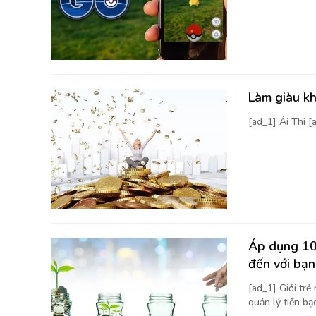
Làm giàu kh
[ad_1] Ái Thi 
Áp dụng 10 
đến với bạn
[ad_1] Giới trẻ
quản lý tiền bạc