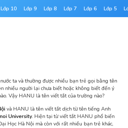
Lớp 10
Lớp 9
Lớp 8
Lớp 7
Lớp 6
Lớp 5
L
 nước ta và thường được nhiều bạn trẻ gọi bằng tên
iên nhiều người lại chưa biết hoặc không biết đến ý
nào. Vậy HANU là tên viết tắt của trường nào?
Nội
và HANU là tên viết tắt dịch từ tên tiếng Anh
noi University
. Hiện tại từ viết tắt HANU phổ biến
 Đại Học Hà Nội mà còn với rất nhiều bạn trẻ khác,