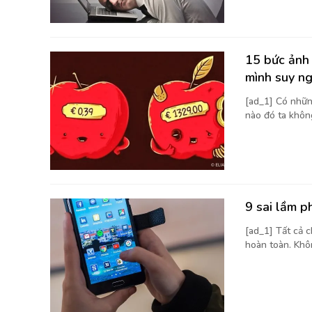
15 bức ảnh 
mình suy n
[ad_1] Có nhữn
nào đó ta không
9 sai lầm p
[ad_1] Tất cả 
hoàn toàn. Khôn