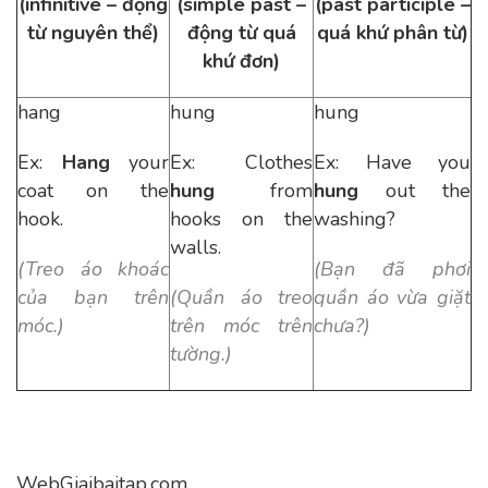
(infinitive – động
(simple past –
(past participle –
từ nguyên thể)
động từ quá
quá khứ phân từ)
khứ đơn)
hang
hung
hung
Ex:
Hang
your
Ex: Clothes
Ex: Have you
coat on the
hung
from
hung
out the
hook.
hooks on the
washing?
walls.
(Treo áo khoác
(Bạn đã phơi
của bạn trên
(Quần áo treo
quần áo vừa giặt
móc.)
trên móc trên
chưa?)
tường.)
WebGiaibaitap.com