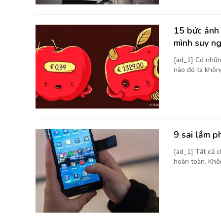
15 bức ảnh 
mình suy n
[ad_1] Có nhữn
nào đó ta không
9 sai lầm p
[ad_1] Tất cả 
hoàn toàn. Khôn