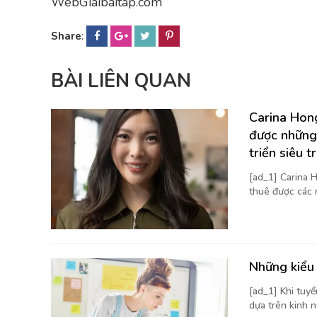
WebGiaibaitap.com
Share
:
BÀI LIÊN QUAN
Carina Hong
được những
triển siêu t
[ad_1] Carina H
thuê được các 
Những kiểu 
[ad_1] Khi tuy
dựa trên kinh n