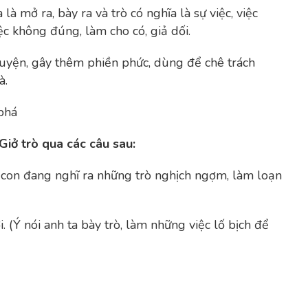
là mở ra, bày ra và trò có nghĩa là sự việc, việc
c không đúng, làm cho có, giả dối.
huyện, gây thêm phiền phức, dùng để chê trách
à.
 phá
iở trò qua các câu sau:
ẻ con đang nghĩ ra những trò nghịch ngợm, làm loạn
ờ
i. (Ý nói anh ta bày trò, làm những việc lố bịch để