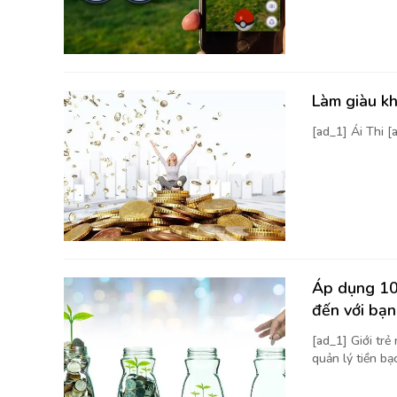
Làm giàu kh
[ad_1] Ái Thi 
Áp dụng 10 
đến với bạn
[ad_1] Giới trẻ
quản lý tiền bạc