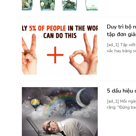
Duy trì bộ 
tập đơn giả
[ad_1] Tập viế
sắc hay bảng số 
5 dấu hiệu 
[ad_1] Mỗi ngà
rằng: "Đừng bao