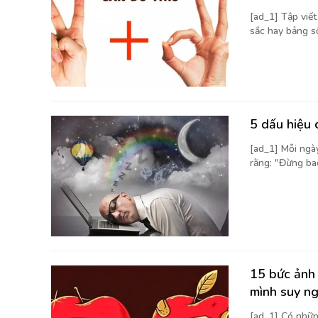
[ad_1] Tập viế
sắc hay bảng số 
5 dấu hiệu 
[ad_1] Mỗi ngà
rằng: "Đừng bao
15 bức ảnh 
mình suy n
[ad_1] Có nhữn