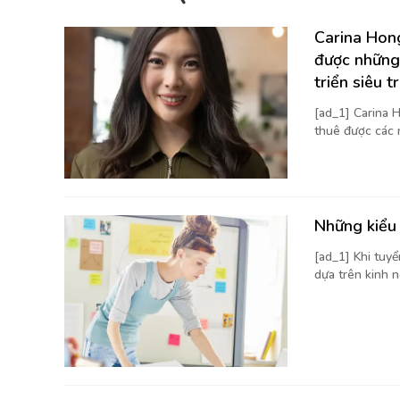
Carina Hong
được những
triển siêu t
[ad_1] Carina H
thuê được các 
Những kiểu 
[ad_1] Khi tuy
dựa trên kinh n