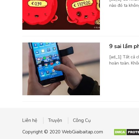
nào đó ta không
9 sai lầm p
[ad_1] Tất cả 
hoàn toàn. Khôn
Liên hệ
Truyện
Công Cụ
Copyright © 2020 WebGiaibaitap.com