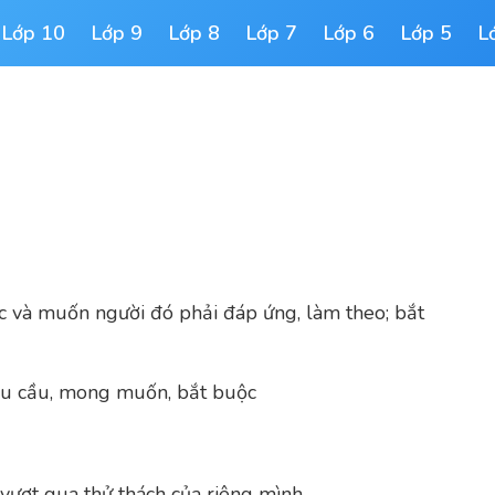
Lớp 10
Lớp 9
Lớp 8
Lớp 7
Lớp 6
Lớp 5
L
 và muốn người đó phải đáp ứng, làm theo; bắt
 nhu cầu, mong muốn, bắt buộc
vượt qua thử thách của riêng mình.