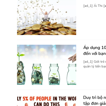
[ad_1] Ái Thi 
Áp dụng 10 
đến với bạn
[ad_1] Giới trẻ
quản lý tiền bạc
Duy trì bộ 
tập đơn giả