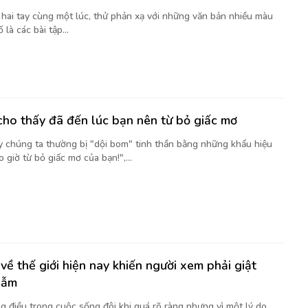
t hai tay cùng một lúc, thử phản xạ với những văn bản nhiều màu
là các bài tập...
cho thấy đã đến lúc bạn nên từ bỏ giấc mơ
y chúng ta thường bị "dội bom" tinh thần bằng những khẩu hiệu
 giờ từ bỏ giấc mơ của bạn!",...
về thế giới hiện nay khiến người xem phải giật
gẫm
g điều trong cuộc sống đôi khi quá rõ ràng nhưng vì một lý do