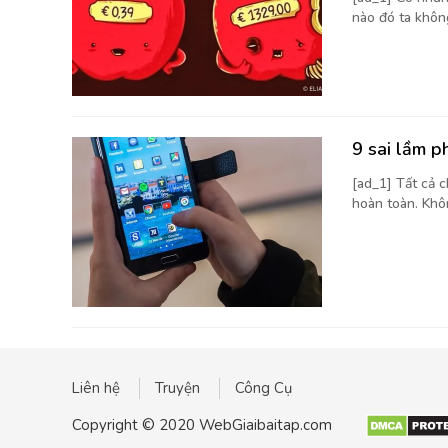
nào đó ta không
9 sai lầm p
[ad_1] Tất cả 
hoàn toàn. Khôn
Liên hệ
Truyện
Công Cụ
Copyright © 2020 WebGiaibaitap.com