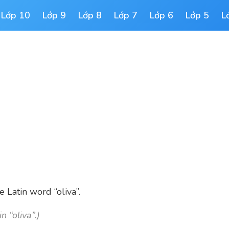
Lớp 10
Lớp 9
Lớp 8
Lớp 7
Lớp 6
Lớp 5
L
e Latin word “oliva”.
n “oliva”.
)