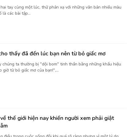
t hai tay cùng một lúc, thử phản xạ với những văn bản nhiều màu
là các bài tập...
cho thấy đã đến lúc bạn nên từ bỏ giấc mơ
y chúng ta thường bị "dội bom" tinh thần bằng những khẩu hiệu
 giờ từ bỏ giấc mơ của bạn!",...
về thế giới hiện nay khiến người xem phải giật
gẫm
g điều trong cuộc sống đôi khi quá rõ ràng nhưng vì một lý do