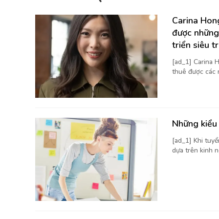
Carina Hong
được những
triển siêu t
[ad_1] Carina H
thuê được các 
Những kiểu 
[ad_1] Khi tuy
dựa trên kinh n