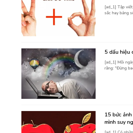
[ad_1] Tập viế
sắc hay bảng số 
5 dấu hiệu 
[ad_1] Mỗi ngà
rằng: "Đừng bao
15 bức ảnh 
mình suy n
[ad_1] Có nhữn