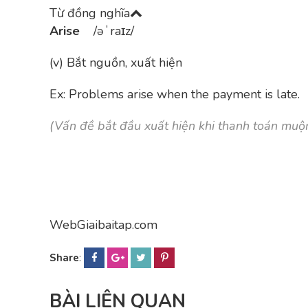
Từ đồng nghĩa
Arise
/əˈraɪz/
(v) Bắt nguồn, xuất hiện
Ex: Problems arise when the payment is late.
(Vấn đề bắt đầu xuất hiện khi thanh toán muộn
WebGiaibaitap.com
Share
:
BÀI LIÊN QUAN