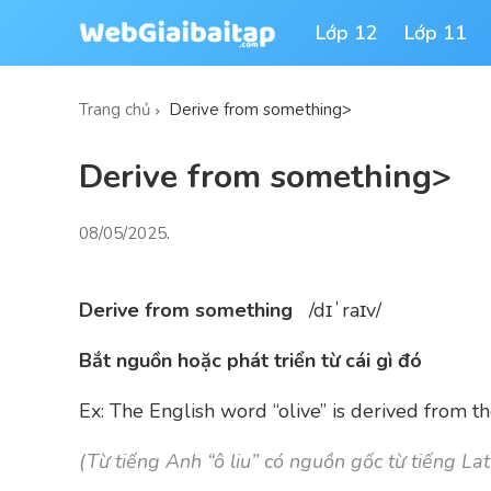
Lớp 12
Lớp 11
Trang chủ
Derive from something>
Derive from something>
08/05/2025
.
D
e
rive from something
/dɪˈraɪv/
Bắt nguồn hoặc phát triển từ cái gì đó
Ex: The English word “olive” is derived from th
(
Từ tiếng Anh “ô liu” có nguồn gốc từ tiếng Lati