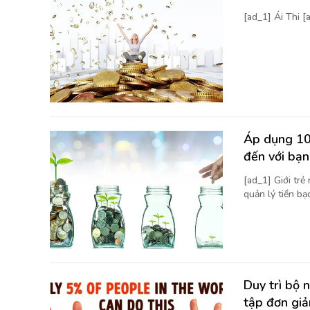
[ad_1] Ái Thi 
Áp dụng 10 
đến với bạn
[ad_1] Giới trẻ
quản lý tiền bạc
Duy trì bộ 
tập đơn giả