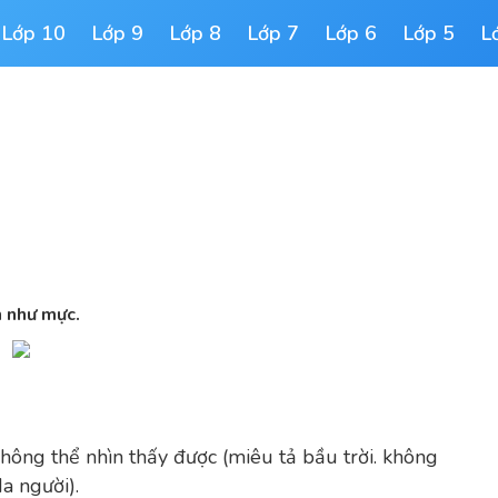
Lớp 10
Lớp 9
Lớp 8
Lớp 7
Lớp 6
Lớp 5
L
 như mực.
hông thể nhìn thấy được (miêu tả bầu trời. không
a người).