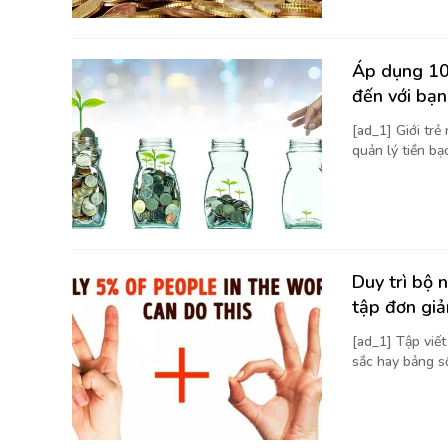
Áp dụng 10 
đến với bạn
[ad_1] Giới trẻ
quản lý tiền bạc
Duy trì bộ 
tập đơn giả
[ad_1] Tập viế
sắc hay bảng số 