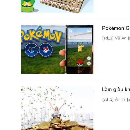
Pokémon Go
[ad_1] Vũ An 
Làm giàu kh
[ad_1] Ái Thi 