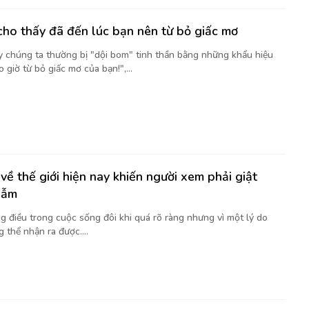
cho thấy đã đến lúc bạn nên từ bỏ giấc mơ
y chúng ta thường bị "dội bom" tinh thần bằng những khẩu hiệu
 giờ từ bỏ giấc mơ của bạn!",...
về thế giới hiện nay khiến người xem phải giật
gẫm
g điều trong cuộc sống đôi khi quá rõ ràng nhưng vì một lý do
 thể nhận ra được....