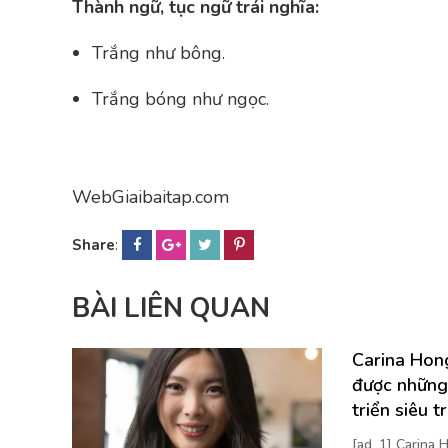
Thành ngữ, tục ngữ trái nghĩa:
Trắng như bông.
Trắng bóng như ngọc.
WebGiaibaitap.com
Share
:
BÀI LIÊN QUAN
Carina Hong
được những
triển siêu t
[ad_1] Carina H