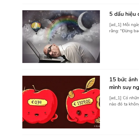
5 dấu hiệu 
[ad_1] Mỗi ngà
rằng: "Đừng bao
15 bức ảnh 
mình suy n
[ad_1] Có nhữn
nào đó ta không