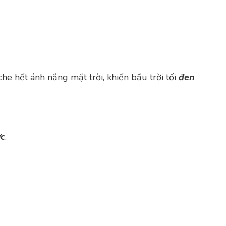
 hết ánh nắng mặt trời, khiến bầu trời tối
đen
ực
.