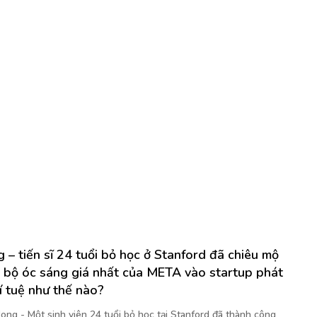
 – tiến sĩ 24 tuổi bỏ học ở Stanford đã chiêu mộ
 bộ óc sáng giá nhất của META vào startup phát
rí tuệ như thế nào?
ong - Một sinh viên 24 tuổi bỏ học tại Stanford đã thành công