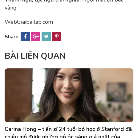
vàng.
WebGiaibaitap.com
Share
:
BÀI LIÊN QUAN
Carina Hong – tiến sĩ 24 tuổi bỏ học ở Stanford đã
chiêu mộ được những bộ óc sáng giá nhất của