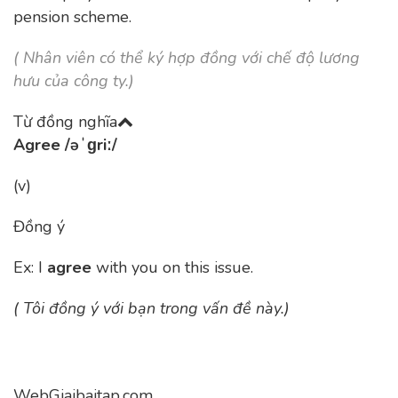
pension scheme.
( Nhân viên có thể ký hợp đồng với chế độ lương
hưu của công ty.
)
Từ đồng nghĩa
Agree
/əˈɡriː/
(v)
Đồng ý
Ex: I
agree
with you on this issue.
( Tôi đồng ý với bạn trong vấn đề này.)
WebGiaibaitap.com