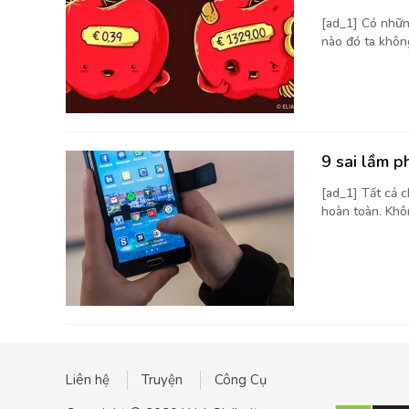
[ad_1] Có nhữn
nào đó ta không
9 sai lầm p
[ad_1] Tất cả 
hoàn toàn. Khôn
Liên hệ
Truyện
Công Cụ