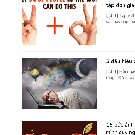
tập đơn giả
[ad_1] Tập viế
sắc hay bảng số 
5 dấu hiệu 
[ad_1] Mỗi ngà
rằng: "Đừng bao
15 bức ảnh 
mình suy n