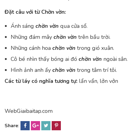
Đặt câu với từ
Chờn vờn:
Ánh sáng
chờn vờn
qua cửa sổ.
Những đám mây
chờn vờn
trên bầu trời.
Những cánh hoa
chờn vờn
trong gió xuân.
Cô bé nhìn thấy bóng ai đó
chờn vờn
ngoài sân.
Hình ảnh anh ấy
chờn vờn
trong tâm trí tôi.
Các từ láy có nghĩa tương tự:
lẩn vẩn, lởn vởn
WebGiaibaitap.com
Share
: