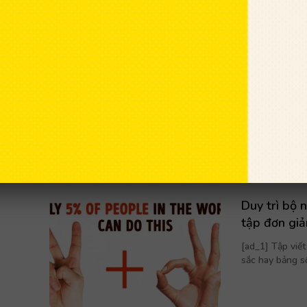
Áp dụng 10 
đến với bạn
[ad_1] Giới trẻ
quản lý tiền bạc
Duy trì bộ 
tập đơn giả
[ad_1] Tập viế
sắc hay bảng số 