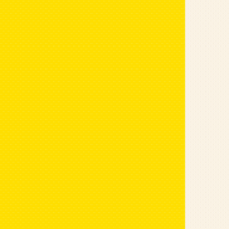
kiệt thế, âu cũng là một sự tàn nhẫn quá mức.
Nhưng nói vật là để nói người vậy. Đã cạn tàu 
người lúc đó sẽ đối xử với nhau một cách tàn 
WebGiaibaitap.com
Share
:
BÀI LIÊN QUAN
Carina Hong
được những
triển siêu t