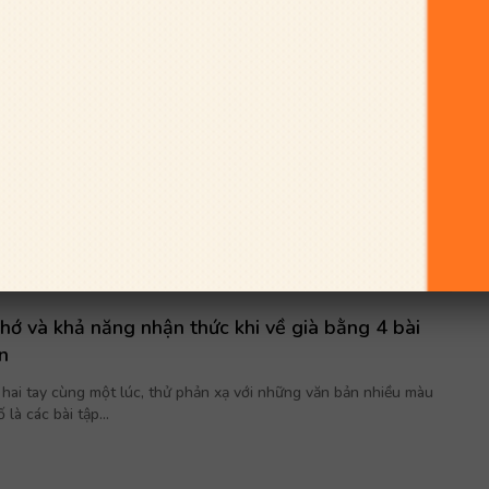
điều này, mục tiêu tự chủ tài chính ở tuổi 30 sẽ
 ngày nay thường gặp phải khá nhiều vấn đề liên quan đến việc
. Cũng vì lý do này...
nhớ và khả năng nhận thức khi về già bằng 4 bài
n
t hai tay cùng một lúc, thử phản xạ với những văn bản nhiều màu
là các bài tập...