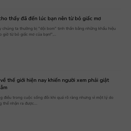
cho thấy đã đến lúc bạn nên từ bỏ giấc mơ
y chúng ta thường bị "dội bom" tinh thần bằng những khẩu hiệu
 giờ từ bỏ giấc mơ của bạn!",...
về thế giới hiện nay khiến người xem phải giật
gẫm
g điều trong cuộc sống đôi khi quá rõ ràng nhưng vì một lý do
 thể nhận ra được....