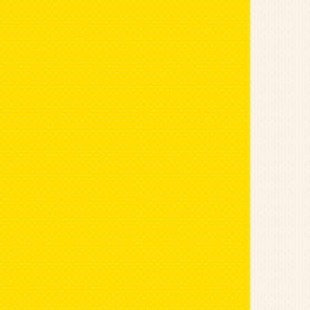
Pokémon Go
[ad_1] Vũ An 
Làm giàu kh
[ad_1] Ái Thi 