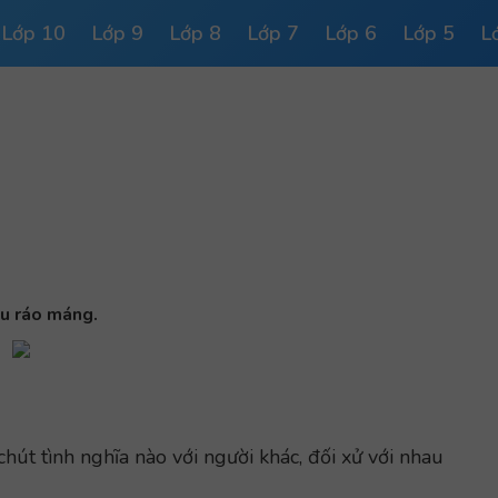
Lớp 10
Lớp 9
Lớp 8
Lớp 7
Lớp 6
Lớp 5
L
u ráo máng.
út tình nghĩa nào với người khác, đối xử với nhau