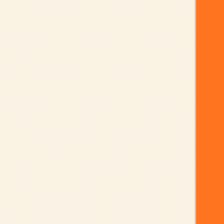
 có thực sự giúp bạn giảm stress?
[ad_2] Nguồn Quantrimang
ông khó nhờ 10 bí quyết đơn giản này!
[ad_2] Nguồn Quantrimang