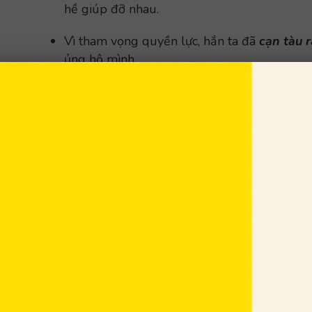
hề giúp đỡ nhau.
Vì tham vọng quyền lực, hắn ta đã
cạn tàu 
ủng hộ mình.
Thành ngữ, tục ngữ đồng nghĩa:
Cạn tình cạn 
Thành ngữ, tục ngữ trái nghĩa:
Ăn ở như bát n
Nguồn gốc của thành ngữ Cạn tàu ráo máng
Ban đầu, thành ngữ này được dùng để chỉ sự ch
nuôi như voi, ngựa, lợn và các gia súc khác.
Ở trong thành ngữ này, máng là dụng cụ đựng t
máng dùng để đựng thức ăn cho voi và ngựa. (
ngựa). Trong trường hợp này tàu có nghĩa là c
người khỏi những nỗi nhọc nhằn trong việc thồ
người thịt ăn hàng ngày như vậy mà phải để ch