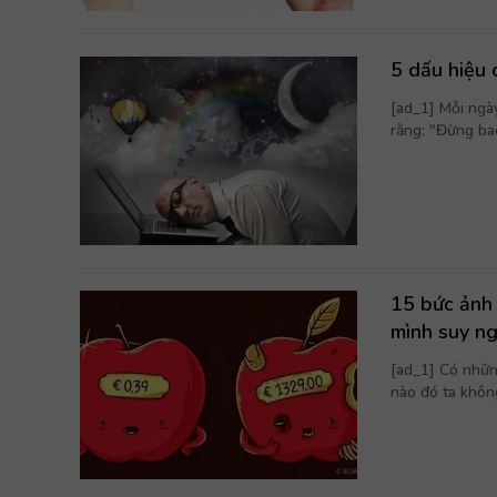
5 dấu hiệu 
[ad_1] Mỗi ngà
rằng: "Đừng bao
15 bức ảnh 
mình suy n
[ad_1] Có nhữn
nào đó ta không