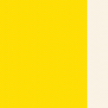
[ad_1] Carina H
thuê được các 
Những kiểu 
[ad_1] Khi tuy
dựa trên kinh n
Cách chơi 
[ad_1] Xuân Li