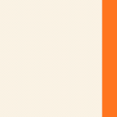
ráo máng với nhau thì còn đâu là tình nghĩa; con
nhẫn
 – tiến sĩ 24 tuổi bỏ học ở Stanford đã chiêu mộ
 bộ óc sáng giá nhất của META vào startup phát
rí tuệ như thế nào?