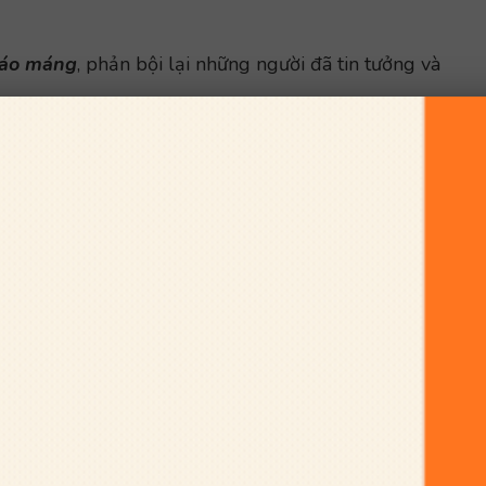
ráo máng
, phản bội lại những người đã tin tưởng và
nghĩa.
ước đầy.
ăm sóc thiếu chu đáo của con người đối với vật
hức ăn cho lợn và các gia súc, tàu cũng là một loại
Về sau tàu còn được dùng để chỉ chỗ nhốt voi nhốt
huồng. Đối với những con vật quý, giúp đỡ cho con
 chở hàng hoá, các vật liệu nặng, hoặc cung cấp cho
o cạn ráo máng, để phải chịu đói, chịu khát cùng