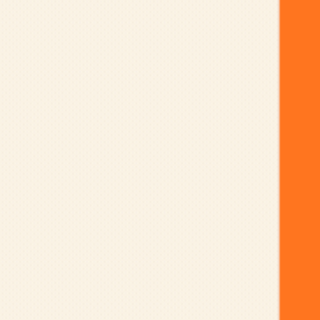
ong - Một sinh viên 24 tuổi bỏ học tại Stanford đã thành công
nhà nghiên cứu Meta AI hàng...
nhân viên mà mọi công ty đều cần
ển dụng nhân viên, các công ty thường đưa ra quyết định cuối cùng
ghiệm được thể hiện trong cả...
cờ Tướng cơ bản
nh [ad_2] Nguồn Quantrimang