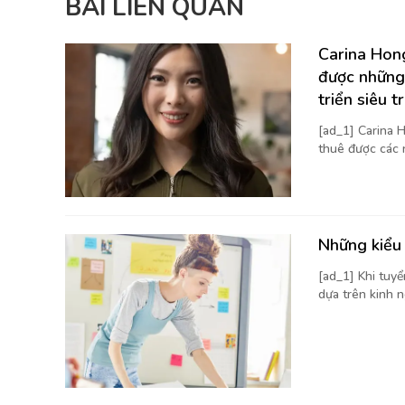
BÀI LIÊN QUAN
Carina Hong
được những
triển siêu t
[ad_1] Carina H
thuê được các 
Những kiểu 
[ad_1] Khi tuy
dựa trên kinh n