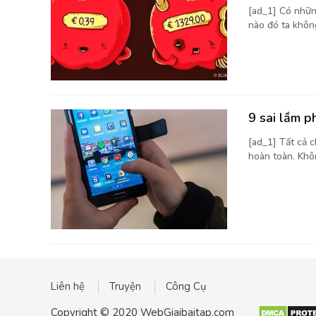
[ad_1] Có nhữn
nào đó ta không
9 sai lầm p
[ad_1] Tất cả 
hoàn toàn. Khôn
Liên hệ
Truyện
Công Cụ
Copyright © 2020 WebGiaibaitap.com