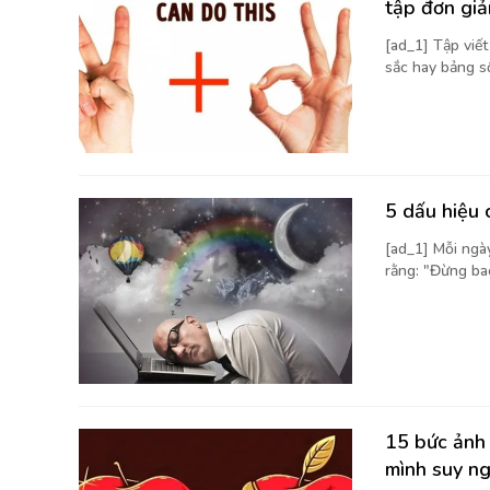
tập đơn giả
[ad_1] Tập viế
sắc hay bảng số 
5 dấu hiệu 
[ad_1] Mỗi ngà
rằng: "Đừng bao
15 bức ảnh 
mình suy n