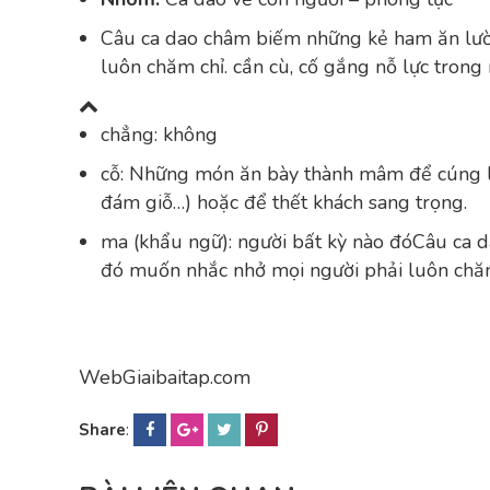
Câu ca dao châm biếm những kẻ ham ăn lườ
luôn chăm chỉ. cần cù, cố gắng nỗ lực trong
chẳng: không
cỗ: Những món ăn bày thành mâm để cúng lễ
đám giỗ…) hoặc để thết khách sang trọng.
ma (khẩu ngữ): người bất kỳ nào đóCâu ca 
đó muốn nhắc nhở mọi người phải luôn chăm 
WebGiaibaitap.com
Share
: