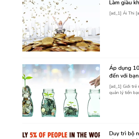
Làm giàu kh
[ad_1] Ái Thi 
Áp dụng 10 
đến với bạn
[ad_1] Giới trẻ
quản lý tiền bạc
Duy trì bộ 