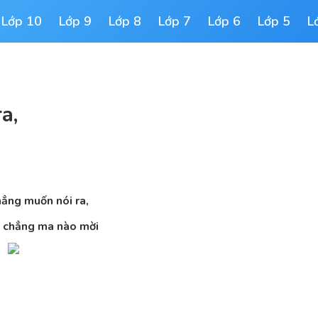
Lớp 10
Lớp 9
Lớp 8
Lớp 7
Lớp 6
Lớp 5
L
a,
ẳng muốn nói ra,
ỗ chẳng ma nào mời