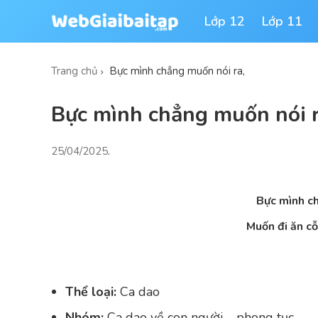
Lớp 12
Lớp 11
Trang chủ
Bực mình chẳng muốn nói ra,
Bực mình chẳng muốn nói r
25/04/2025
.
Bực mình ch
Muốn đi ăn c
Thể loại:
Ca dao
Nhóm:
Ca dao về con người – phong tục