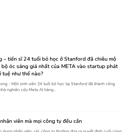
 – tiến sĩ 24 tuổi bỏ học ở Stanford đã chiêu mộ
 bộ óc sáng giá nhất của META vào startup phát
rí tuệ như thế nào?
ong - Một sinh viên 24 tuổi bỏ học tại Stanford đã thành công
nhà nghiên cứu Meta AI hàng...
nhân viên mà mọi công ty đều cần
ển dụng nhân viên, các công ty thường đưa ra quyết định cuối cùng