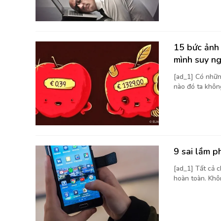
15 bức ảnh 
mình suy n
[ad_1] Có nhữn
nào đó ta không
9 sai lầm p
[ad_1] Tất cả 
hoàn toàn. Khôn