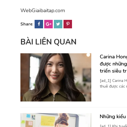
WebGiaibaitap.com
Share
:
BÀI LIÊN QUAN
Carina Hong
được những
triển siêu t
[ad_1] Carina H
thuê được các 
Những kiểu 
[ad_1] Khi tuy