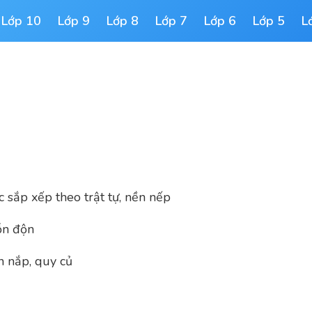
Lớp 10
Lớp 9
Lớp 8
Lớp 7
Lớp 6
Lớp 5
L
c sắp xếp theo trật tự, nền nếp
ỗn độn
n nắp, quy củ