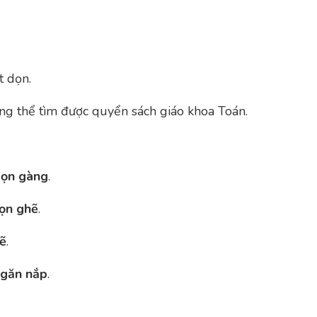
t dọn.
ng thể tìm được quyển sách giáo khoa Toán.
ọn gàng
.
ọn ghẽ
.
sẽ
.
găn nắp
.