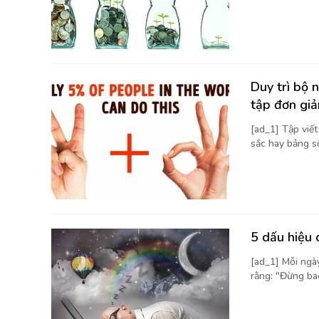
Duy trì bộ 
tập đơn giả
[ad_1] Tập viế
sắc hay bảng số 
5 dấu hiệu 
[ad_1] Mỗi ngà
rằng: "Đừng bao