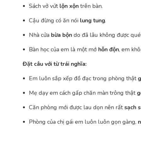
Sách vở vứt
lộn xộn
trên bàn.
Cậu đừng có ăn nói
lung tung
.
Nhà cửa
bừa bộn
do đã lâu không được qué
Bàn học của em là một mớ
hỗn độn
, em khô
Đặt câu với từ trái nghĩa:
Em luôn sắp xếp đồ đạc trong phòng thật
g
Mẹ dạy em cách gấp chăn màn trông thật
g
Căn phòng mới được lau dọn nên rất
sạch 
Phòng của chị gái em luôn luôn gọn gàng,
n