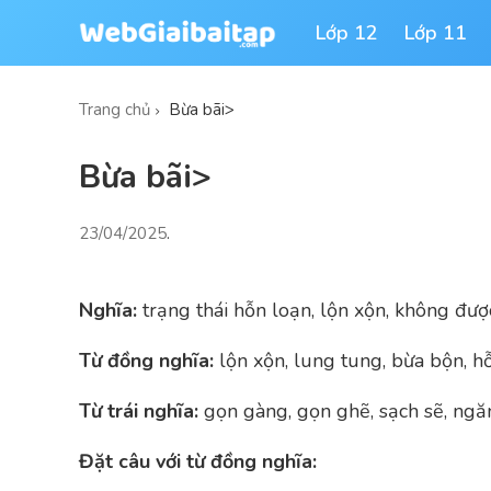
Lớp 12
Lớp 11
Trang chủ
Bừa bãi>
Bừa bãi>
23/04/2025
.
Nghĩa:
trạng thái hỗn loạn, lộn xộn, không đượ
Từ đồng nghĩa:
lộn xộn, lung tung, bừa bộn, h
Từ trái nghĩa:
gọn gàng, gọn ghẽ, sạch sẽ, ngă
Đặt câu với từ đồng nghĩa: