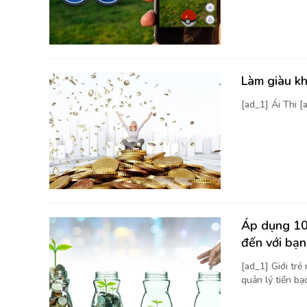
Làm giàu kh
[ad_1] Ái Thi 
Áp dụng 10 
đến với bạn
[ad_1] Giới trẻ
quản lý tiền bạc