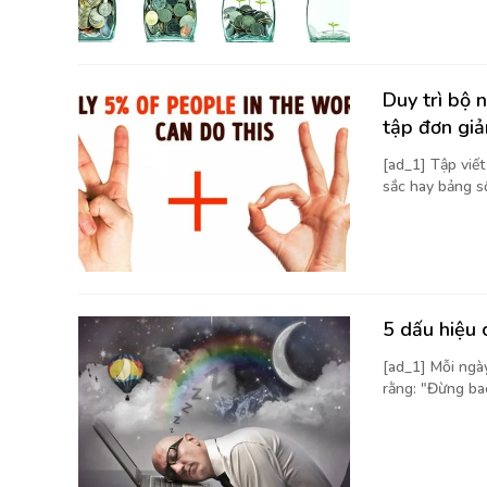
Duy trì bộ 
tập đơn giả
[ad_1] Tập viế
sắc hay bảng số 
5 dấu hiệu 
[ad_1] Mỗi ngà
rằng: "Đừng bao