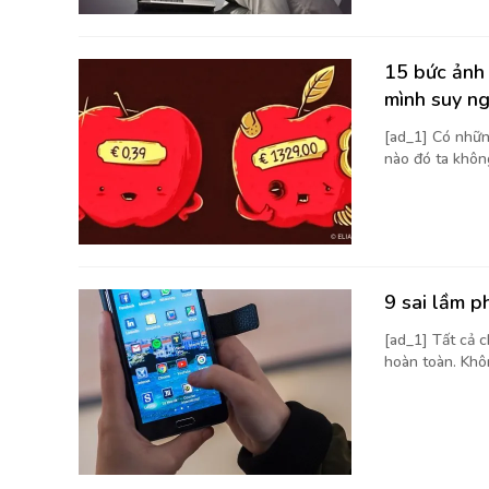
15 bức ảnh 
mình suy n
[ad_1] Có nhữn
nào đó ta không
9 sai lầm p
[ad_1] Tất cả 
hoàn toàn. Khôn