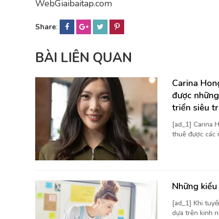
WebGiaibaitap.com
Share
:
BÀI LIÊN QUAN
Carina Hong
được những
triển siêu t
[ad_1] Carina H
thuê được các 
Những kiểu 
[ad_1] Khi tuy
dựa trên kinh n