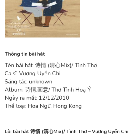
Thông tin bài hát
Tên bài hát: 诗情 (清心Mix)/ Tình Thơ
Ca sĩ: Vương Uyển Chi
Sáng tác: unknown
Album: 诗情.画意/ Thơ Tình Hoạ Ý
Ngày ra mắt: 12/12/2010
Thể loại: Hoa Ngữ, Hong Kong
Lời bài hát 诗情 (清心Mix)/ Tình Thơ – Vương Uyển Chi