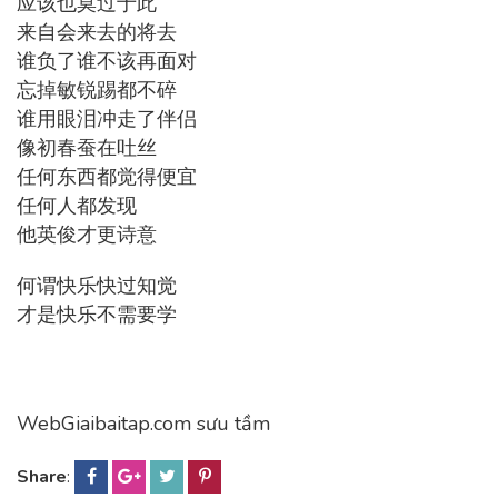
应该也莫过于此
来自会来去的将去
谁负了谁不该再面对
忘掉敏锐踢都不碎
谁用眼泪冲走了伴侣
像初春蚕在吐丝
任何东西都觉得便宜
任何人都发现
他英俊才更诗意
何谓快乐快过知觉
才是快乐不需要学
WebGiaibaitap.com sưu tầm
Share
: