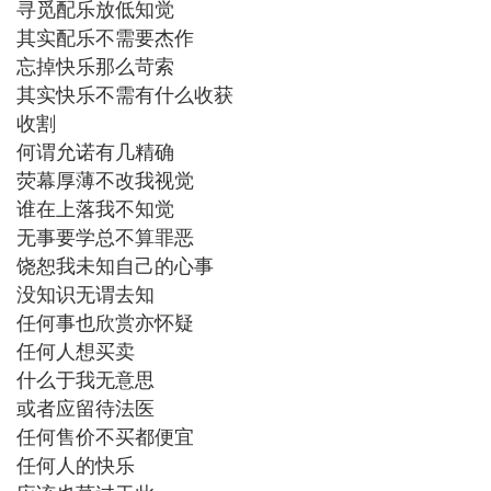
寻觅配乐放低知觉
其实配乐不需要杰作
忘掉快乐那么苛索
其实快乐不需有什么收获
收割
何谓允诺有几精确
荧幕厚薄不改我视觉
谁在上落我不知觉
无事要学总不算罪恶
饶恕我未知自己的心事
没知识无谓去知
任何事也欣赏亦怀疑
任何人想买卖
什么于我无意思
或者应留待法医
任何售价不买都便宜
任何人的快乐