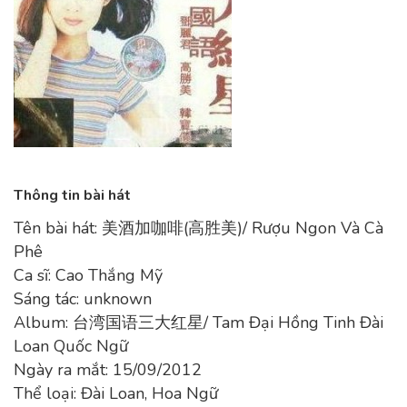
Thông tin bài hát
Tên bài hát: 美酒加咖啡(高胜美)/ Rượu Ngon Và Cà
Phê
Ca sĩ: Cao Thắng Mỹ
Sáng tác: unknown
Album: 台湾国语三大红星/ Tam Đại Hồng Tinh Đài
Loan Quốc Ngữ
Ngày ra mắt: 15/09/2012
Thể loại: Đài Loan, Hoa Ngữ